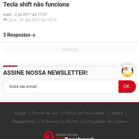
Tecla shift não funciona
sueli
-
2 jul 2017 às 17:31
juca
-
21 dez 2017 às 10:17
3 Respostas
ASSINE NOSSA NEWSLETTER!
Equipe
Termos de uso
Política de Privacidade
Contato
Regulamento
A Revista Da Mulher
Configuração de cookies