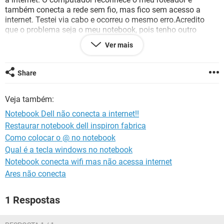
GUIA DE COMPRAS
também conecta a rede sem fio, mas fico sem acesso a
internet. Testei via cabo e ocorreu o mesmo erro.Acredito
que o problema seja o meu notebook, pois tenho outro
notebook em casa e ele conecta perfeitamente, inclusive em
Ver mais
meu celular. Alguém poderia me ajudar a resolver isso ?
Desde já, obrigado !
Share
Veja também:
Notebook Dell não conecta a internet!!
Restaurar notebook dell inspiron fabrica
Como colocar o @ no notebook
Qual é a tecla windows no notebook
Notebook conecta wifi mas não acessa internet
Ares não conecta
1 Respostas