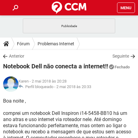
MENU
INÍCIO
JOGOS
WHATSAPP
DICAS
Fórum
Problemas Internet
CELULAR
FACEBOOK
JOGOS
WHATSAPP
DOWNLOADS
Anterior
Seguinte
OUTLOOK
EXCEL
CELULAR
FACEBOOK
Notebook Dell não conecta a internet!!
INSTAGRAM
JOGOS
GMAIL
WHATSAPP
Fechado
FÓRUM
OUTLOOK
EXCEL
GUIA DE COMPRAS
CELULAR
FACEBOOK
Karen
- 2 mai 2018 às 20:28
INSTAGRAM
JOGOS
GMAIL
WHATSAPP
GLOSSÁRIO
Perfil bloqueado -
2 mai 2018 às 20:33
OUTLOOK
EXCEL
GUIA DE COMPRAS
CELULAR
FACEBOOK
INSTAGRAM
JOGOS
GMAIL
WHATSAPP
Boa noite ,
OUTLOOK
EXCEL
GUIA DE COMPRAS
CELULAR
FACEBOOK
comprei um notebook Dell Inspiron i14-5458-BB10 há um
INSTAGRAM
GMAIL
ano atras e uso internet via roteador nele. Até domingo
OUTLOOK
EXCEL
GUIA DE COMPRAS
estava funcionando perfeitamente, mas ontem ao ligar o
INSTAGRAM
GMAIL
notebook eu recebo a mensagem de que estou sem acesso
à internet. O computador reconhece o meu roteador e