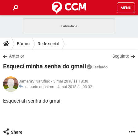
MENU
INÍCIO
JOGOS
WHATSAPP
DICAS
Fórum
Rede social
CELULAR
FACEBOOK
JOGOS
WHATSAPP
DOWNLOADS
Anterior
Seguinte
OUTLOOK
EXCEL
CELULAR
FACEBOOK
Esqueci minha senha do gmail
INSTAGRAM
JOGOS
GMAIL
WHATSAPP
Fechado
FÓRUM
OUTLOOK
EXCEL
GUIA DE COMPRAS
CELULAR
FACEBOOK
SamaraSilvarufino
- 3 mai 2018 às 18:30
INSTAGRAM
JOGOS
GMAIL
WHATSAPP
GLOSSÁRIO
usuário anônimo -
4 mai 2018 às 03:32
OUTLOOK
EXCEL
GUIA DE COMPRAS
CELULAR
FACEBOOK
INSTAGRAM
JOGOS
GMAIL
WHATSAPP
Esqueci ah senha do gmail
OUTLOOK
EXCEL
GUIA DE COMPRAS
CELULAR
FACEBOOK
INSTAGRAM
GMAIL
OUTLOOK
EXCEL
GUIA DE COMPRAS
INSTAGRAM
GMAIL
Share