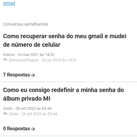
gmail
Conversas semelhantes
Como recuperar senha do meu gmail e mudei
de número de celular
Greice
-
16 mar 2021 às 14:32
DemissonFagner
-
24 jan 2023 às 14:01
7 Respostas
Como eu consigo redefinir a minha senha do
álbum privado MI
Zezin
-
26 set 2023 às 03:44
Zezin
-
26 set 2023 às 03:44
0 Respostas