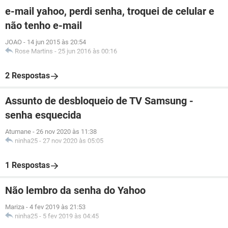
e-mail yahoo, perdi senha, troquei de celular e
não tenho e-mail
JOAO
-
14 jun 2015 às 20:54
Rose Martins
-
25 jun 2016 às 00:16
2 Respostas
Assunto de desbloqueio de TV Samsung -
senha esquecida
Atumane
-
26 nov 2020 às 11:38
ninha25
-
27 nov 2020 às 05:05
1 Respostas
Não lembro da senha do Yahoo
Mariza
-
4 fev 2019 às 21:53
ninha25
-
5 fev 2019 às 04:45