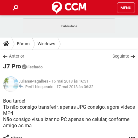
MENU
INÍCIO
JOGOS
WHATSAPP
DICAS
Fórum
Windows
CELULAR
FACEBOOK
JOGOS
WHATSAPP
DOWNLOADS
Anterior
Seguinte
OUTLOOK
EXCEL
CELULAR
FACEBOOK
J7 Pro
INSTAGRAM
JOGOS
GMAIL
WHATSAPP
Fechado
FÓRUM
OUTLOOK
EXCEL
GUIA DE COMPRAS
CELULAR
FACEBOOK
JulianaMagalhes
- 16 mai 2018 às 16:31
INSTAGRAM
JOGOS
GMAIL
WHATSAPP
GLOSSÁRIO
Perfil bloqueado -
17 mai 2018 às 06:32
OUTLOOK
EXCEL
GUIA DE COMPRAS
CELULAR
FACEBOOK
INSTAGRAM
JOGOS
GMAIL
WHATSAPP
Boa tarde!
OUTLOOK
EXCEL
Tb não consigo transferir, apenas JPG consigo, agora videos
GUIA DE COMPRAS
CELULAR
FACEBOOK
MP4
INSTAGRAM
GMAIL
Não consigo visualizar no PC apenas no celular, conforme
OUTLOOK
EXCEL
GUIA DE COMPRAS
amigo acima
INSTAGRAM
GMAIL