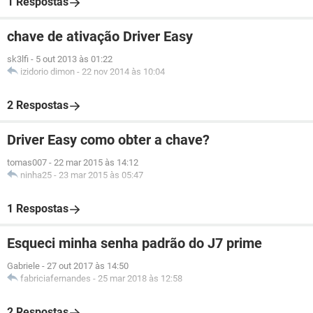
1 Respostas
chave de ativação Driver Easy
sk3lfi
-
5 out 2013 às 01:22
izidorio dimon
-
22 nov 2014 às 10:04
2 Respostas
Driver Easy como obter a chave?
tomas007
-
22 mar 2015 às 14:12
ninha25
-
23 mar 2015 às 05:47
1 Respostas
Esqueci minha senha padrão do J7 prime
Gabriele
-
27 out 2017 às 14:50
fabriciafernandes
-
25 mar 2018 às 12:58
2 Respostas