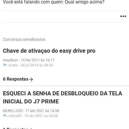
Você está falando com quem: Qual amigo acima?
Conversas semelhantes
Chave de ativaçao do easy drive pro
meydson
-
15 fev 2011 às 16:17
Andre
-
28 jul 2014 às 08:34
6 Respostas
ESQUECI A SENHA DE DESBLOQUEIO DA TELA
INICIAL DO J7 PRIME
MURILLO25
-
17 abr 2021 às 14:38
ninha25
-
19 abr 2021 às 04:58