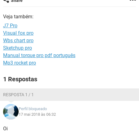
Share
GUIA DE COMPRAS
Veja também:
J7 Pro
Visual fox pro
Wbs chart pro
Sketchup pro
Manual torque pro pdf português
Mp3 rocket pro
1 Respostas
RESPOSTA 1 / 1
Perfil bloqueado
17 mai 2018 às 06:32
Oi