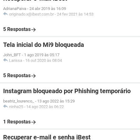
AdrianaPaiva
-
24 abr 2019 às 16:09
originado.x@ibest.com.br
-
24 fev 2021 às 14:53
5 Respostas
Tela inicial do Mi9 bloqueada
John_BFT
-
1 ago 2019 às 05:17
Larissa
-
16 out 2020 às 08:04
5 Respostas
Instagram bloqueado por Phishing temporário
beatriz_lourenco_
-
13 ago 2022 às 15:29
ninha25
-
14 ago 2022 às 06:22
1 Respostas
Recuperar e-mail e senha iBest