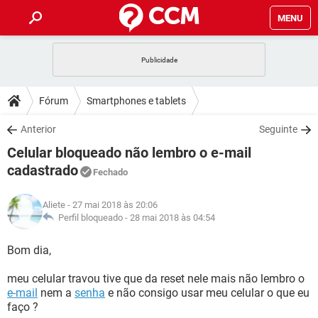
MENU
INÍCIO
JOGOS
WHATSAPP
DICAS
Fórum
Smartphones e tablets
CELULAR
FACEBOOK
JOGOS
WHATSAPP
DOWNLOADS
Anterior
Seguinte
OUTLOOK
EXCEL
CELULAR
FACEBOOK
Celular bloqueado não lembro o e-mail
INSTAGRAM
JOGOS
GMAIL
WHATSAPP
FÓRUM
OUTLOOK
EXCEL
cadastrado
Fechado
GUIA DE COMPRAS
CELULAR
FACEBOOK
INSTAGRAM
JOGOS
GMAIL
WHATSAPP
GLOSSÁRIO
OUTLOOK
EXCEL
Aliete
- 27 mai 2018 às 20:06
GUIA DE COMPRAS
CELULAR
FACEBOOK
Perfil bloqueado -
28 mai 2018 às 04:54
INSTAGRAM
JOGOS
GMAIL
WHATSAPP
OUTLOOK
EXCEL
Bom dia,
GUIA DE COMPRAS
CELULAR
FACEBOOK
INSTAGRAM
GMAIL
OUTLOOK
EXCEL
meu celular travou tive que da reset nele mais não lembro o
GUIA DE COMPRAS
e-mail
nem a
senha
e não consigo usar meu celular o que eu
INSTAGRAM
GMAIL
faço ?