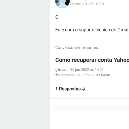
28 mai 2018 às 19:31
Oi
Fale com o suporte técnico do Gmail
Conversas semelhantes
Como recuperar conta Yahoo
gilmara
-
20 jun 2022 às 14:21
ninha25
-
21 jun 2022 às 04:40
1 Respostas