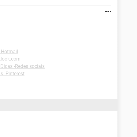
-Hotmail
tlook.com
-
Dicas -Redes sociais
s -Pinterest