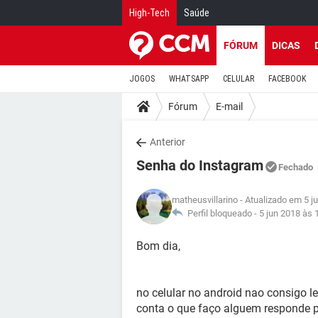
High-Tech
Saúde
FÓRUM
DICAS
JOGOS
WHATSAPP
CELULAR
FACEBOOK
Fórum
E-mail
Anterior
Senha do Instagram
Fechado
matheusvillarino
- Atualizado em 5 j
Perfil bloqueado -
5 jun 2018 às 
Bom dia,
no celular no android nao consigo 
conta o que faço alguem responde p