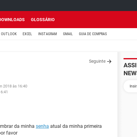
DOWNLOADS
GLOSSÁRIO
OUTLOOK
EXCEL
INSTAGRAM
GMAIL
GUIA DE COMPRAS
Seguinte
ASS
NEW
un 2018 às 16:40
16:41
lembrar da minha
senha
atual da minha primeira
or favor