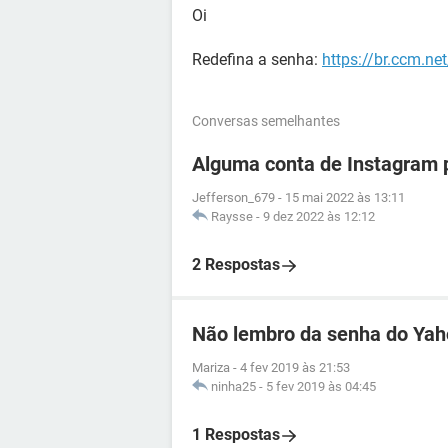
Oi
Redefina a senha:
https://br.ccm.ne
Conversas semelhantes
Alguma conta de Instagram p
Jefferson_679
-
15 mai 2022 às 13:11
Raysse
-
9 dez 2022 às 12:12
2 Respostas
Não lembro da senha do Ya
Mariza
-
4 fev 2019 às 21:53
ninha25
-
5 fev 2019 às 04:45
1 Respostas