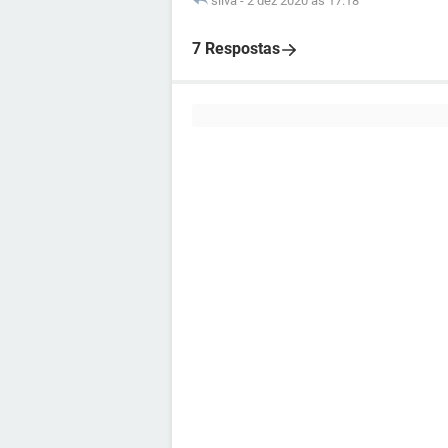
silva
-
2 dez 2020 às 17:18
7 Respostas