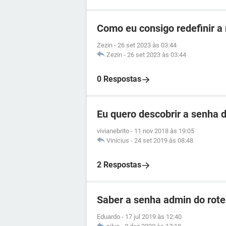
Como eu consigo redefinir a
Zezin
-
26 set 2023 às 03:44
Zezin
-
26 set 2023 às 03:44
0 Respostas
Eu quero descobrir a senha d
vivianebrito
-
11 nov 2018 às 19:05
Vinicius
-
24 set 2019 às 08:48
2 Respostas
Saber a senha admin do ro
Eduardo
-
17 jul 2019 às 12:40