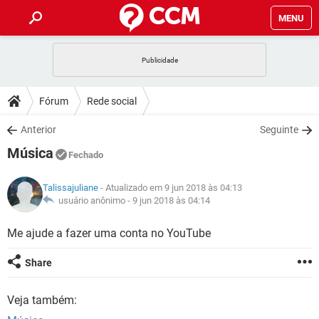
MENU
INÍCIO
JOGOS
WHATSAPP
DICAS
Fórum
Rede social
CELULAR
FACEBOOK
JOGOS
WHATSAPP
DOWNLOADS
Anterior
Seguinte
OUTLOOK
EXCEL
CELULAR
FACEBOOK
Música
INSTAGRAM
JOGOS
GMAIL
WHATSAPP
Fechado
FÓRUM
OUTLOOK
EXCEL
GUIA DE COMPRAS
CELULAR
FACEBOOK
Talissajuliane
- Atualizado em 9 jun 2018 às 04:13
INSTAGRAM
JOGOS
GMAIL
WHATSAPP
GLOSSÁRIO
usuário anônimo -
9 jun 2018 às 04:14
OUTLOOK
EXCEL
GUIA DE COMPRAS
CELULAR
FACEBOOK
INSTAGRAM
JOGOS
GMAIL
WHATSAPP
Me ajude a fazer uma conta no YouTube
OUTLOOK
EXCEL
GUIA DE COMPRAS
CELULAR
FACEBOOK
Share
INSTAGRAM
GMAIL
OUTLOOK
EXCEL
GUIA DE COMPRAS
Veja também:
INSTAGRAM
GMAIL