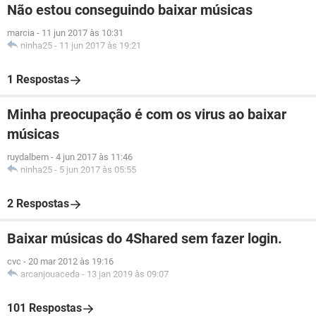
Não estou conseguindo baixar músicas
marcia
-
11 jun 2017 às 10:31
ninha25
-
11 jun 2017 às 19:21
1 Respostas
Minha preocupação é com os virus ao baixar
músicas
ruydalbem
-
4 jun 2017 às 11:46
ninha25
-
5 jun 2017 às 05:55
2 Respostas
Baixar músicas do 4Shared sem fazer login.
cvc
-
20 mar 2012 às 19:16
arcanjouaceda
-
13 jan 2019 às 09:07
101 Respostas