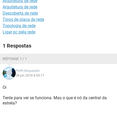
Arquitetura de rede
GUIA DE COMPRAS
Arquitetura de rede
Descoberta de rede
Tipos de placa de rede
Topologia de rede
Ligar pc pela rede
1 Respostas
RÉPONSE 1 / 1
Perfil bloqueado
28 jun 2018 à 05:17
Oi
Tente para ver se funciona. Mas o que é nó da central da
estrela?