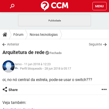
MENU
INÍCIO
JOGOS
WHATSAPP
DICAS
Fórum
Novas tecnologias
CELULAR
FACEBOOK
JOGOS
WHATSAPP
DOWNLOADS
Anterior
Seguinte
OUTLOOK
EXCEL
CELULAR
FACEBOOK
Arquitetura de rede
INSTAGRAM
JOGOS
GMAIL
WHATSAPP
Fechado
FÓRUM
OUTLOOK
EXCEL
GUIA DE COMPRAS
CELULAR
FACEBOOK
tarso
- 11 jun 2018 à 12:23
INSTAGRAM
JOGOS
GMAIL
WHATSAPP
GLOSSÁRIO
Perfil bloqueado -
28 jun 2018 à 05:17
OUTLOOK
EXCEL
GUIA DE COMPRAS
CELULAR
FACEBOOK
INSTAGRAM
JOGOS
GMAIL
WHATSAPP
oi, no nó central da estrela, pode-se usar o switch???
OUTLOOK
EXCEL
GUIA DE COMPRAS
CELULAR
FACEBOOK
Share
INSTAGRAM
GMAIL
OUTLOOK
EXCEL
GUIA DE COMPRAS
Veja também:
INSTAGRAM
GMAIL