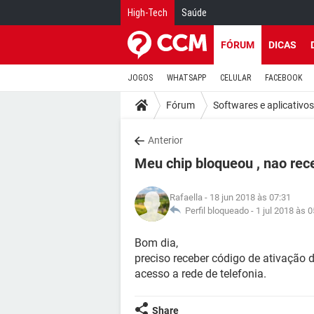
High-Tech
Saúde
FÓRUM
DICAS
JOGOS
WHATSAPP
CELULAR
FACEBOOK
Fórum
Softwares e aplicativos
Anterior
Meu chip bloqueou , nao re
Rafaella
- 18 jun 2018 às 07:31
Perfil bloqueado -
1 jul 2018 às 0
Bom dia,
preciso receber código de ativação 
acesso a rede de telefonia.
Share