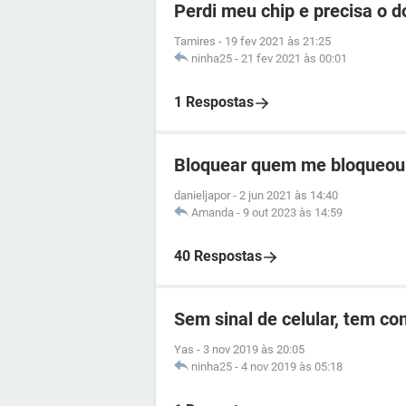
Perdi meu chip e precisa o 
Tamires
-
19 fev 2021 às 21:25
ninha25
-
21 fev 2021 às 00:01
1 Respostas
Bloquear quem me bloqueou
danieljapor
-
2 jun 2021 às 14:40
Amanda
-
9 out 2023 às 14:59
40 Respostas
Sem sinal de celular, tem c
Yas
-
3 nov 2019 às 20:05
ninha25
-
4 nov 2019 às 05:18