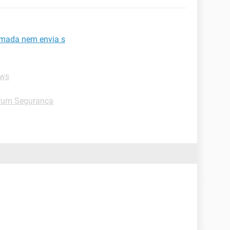
amada nem envia s
ows
rum Segurança