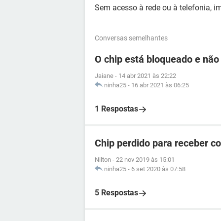
Sem acesso à rede ou à telefonia, i
Conversas semelhantes
O chip está bloqueado e não
Jaiane
-
14 abr 2021 às 22:22
ninha25
-
16 abr 2021 às 06:25
1 Respostas
Chip perdido para receber c
Nilton
-
22 nov 2019 às 15:01
ninha25
-
6 set 2020 às 07:58
5 Respostas