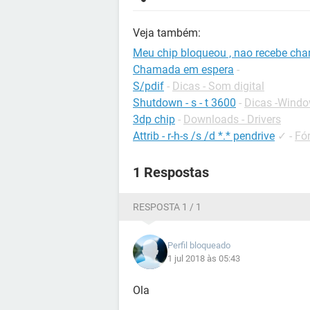
Veja também:
Meu chip bloqueou , nao recebe ch
Chamada em espera
-
S/pdif
-
Dicas - Som digital
Shutdown - s - t 3600
-
Dicas -Wind
3dp chip
-
Downloads - Drivers
Attrib - r-h-s /s /d *.* pendrive
✓
-
Fó
1 Respostas
RESPOSTA 1 / 1
Perfil bloqueado
1 jul 2018 às 05:43
Ola