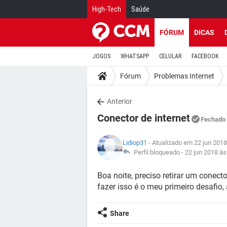
High-Tech
Saúde
FÓRUM
DICAS
JOGOS
WHATSAPP
CELULAR
FACEBOOK
Fórum
Problemas Internet
Anterior
Conector de internet
Fechado
Lidiop31
- Atualizado em 22 jun 2018
Perfil bloqueado -
22 jun 2018 às
Boa noite, preciso retirar um conec
fazer isso é o meu primeiro desafio
Share