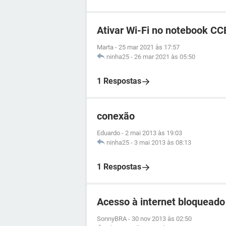
Ativar Wi-Fi no notebook CC
Marta
-
25 mar 2021 às 17:57
ninha25
-
26 mar 2021 às 05:50
1 Respostas
conexão
Eduardo
-
2 mai 2013 às 19:03
ninha25
-
3 mai 2013 às 08:13
1 Respostas
Acesso à internet bloqueado
SonnyBRA
-
30 nov 2013 às 02:50