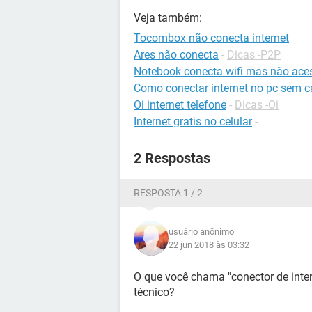
Veja também:
Tocombox não conecta internet
Ares não conecta
-
Dicas -P2P
Notebook conecta wifi mas não aces
Como conectar internet no pc sem 
Oi internet telefone
-
Dicas -Oi
Internet gratis no celular
-
2 Respostas
RESPOSTA 1 / 2
usuário anônimo
22 jun 2018 às 03:32
O que você chama "conector de inte
técnico?