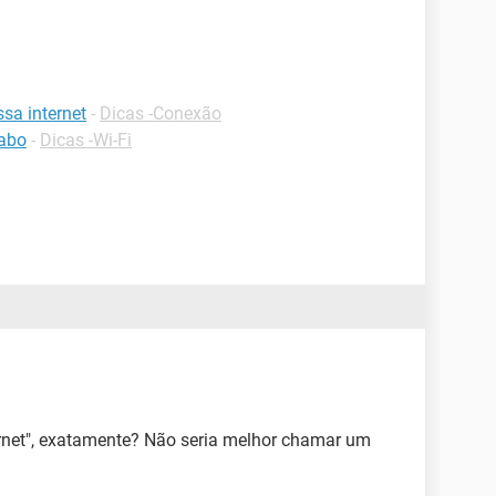
sa internet
-
Dicas -Conexão
cabo
-
Dicas -Wi-Fi
rnet", exatamente? Não seria melhor chamar um