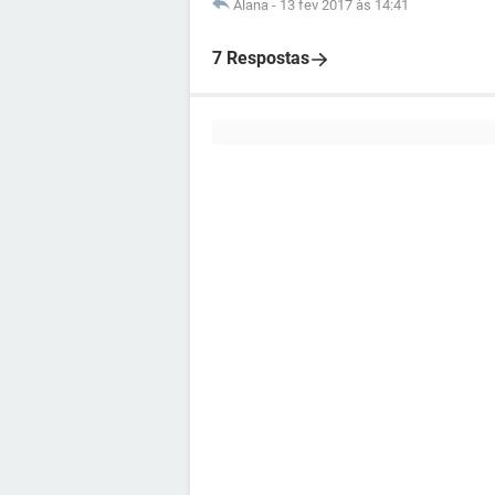
Alana
-
13 fev 2017 às 14:41
7 Respostas