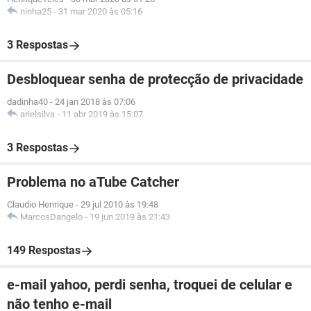
ninha25
-
31 mar 2020 às 05:16
3 Respostas
Desbloquear senha de protecção de privacidade
dadinha40
-
24 jan 2018 às 07:06
arielsilva
-
11 abr 2019 às 15:07
3 Respostas
Problema no aTube Catcher
Claudio Henrique
-
29 jul 2010 às 19:48
MarcosDangelo
-
19 jun 2019 às 21:43
149 Respostas
e-mail yahoo, perdi senha, troquei de celular e
não tenho e-mail