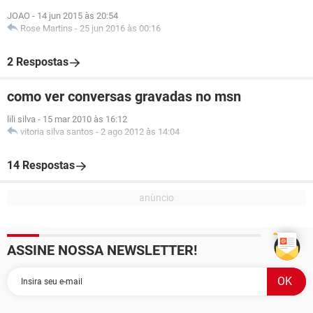
JOAO
-
14 jun 2015 às 20:54
Rose Martins
-
25 jun 2016 às 00:16
2 Respostas
como ver conversas gravadas no msn
lili silva
-
15 mar 2010 às 16:12
vitoria silva santos
-
2 ago 2012 às 14:04
14 Respostas
ASSINE NOSSA NEWSLETTER!