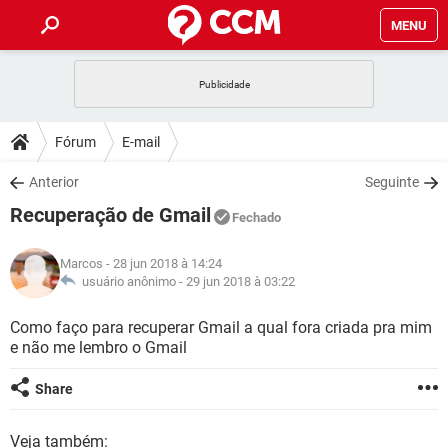
MENU
INÍCIO
JOGOS
WHATSAPP
DICAS
Fórum
E-mail
CELULAR
FACEBOOK
JOGOS
WHATSAPP
DOWNLOADS
Anterior
Seguinte
OUTLOOK
EXCEL
CELULAR
FACEBOOK
Recuperação de Gmail
INSTAGRAM
JOGOS
GMAIL
WHATSAPP
Fechado
FÓRUM
OUTLOOK
EXCEL
GUIA DE COMPRAS
CELULAR
FACEBOOK
Marcos
- 28 jun 2018 à 14:24
INSTAGRAM
JOGOS
GMAIL
WHATSAPP
GLOSSÁRIO
usuário anônimo -
29 jun 2018 à 03:22
OUTLOOK
EXCEL
GUIA DE COMPRAS
CELULAR
FACEBOOK
INSTAGRAM
JOGOS
GMAIL
WHATSAPP
Como faço para recuperar Gmail a qual fora criada pra mim
OUTLOOK
EXCEL
e não me lembro o Gmail
GUIA DE COMPRAS
CELULAR
FACEBOOK
INSTAGRAM
GMAIL
OUTLOOK
EXCEL
Share
GUIA DE COMPRAS
INSTAGRAM
GMAIL
Veja também: