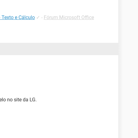
 Texto e Cálculo
✓
-
Fórum Microsoft Office
lo no site da LG.