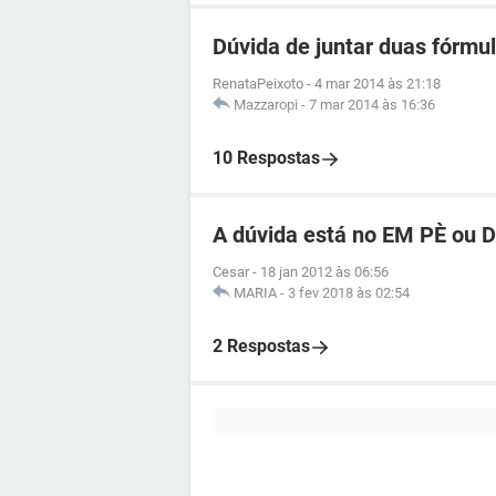
Dúvida de juntar duas fórmul
RenataPeixoto
-
4 mar 2014 às 21:18
Mazzaropi
-
7 mar 2014 às 16:36
10 Respostas
A dúvida está no EM PÈ ou D
Cesar
-
18 jan 2012 às 06:56
MARIA
-
3 fev 2018 às 02:54
2 Respostas