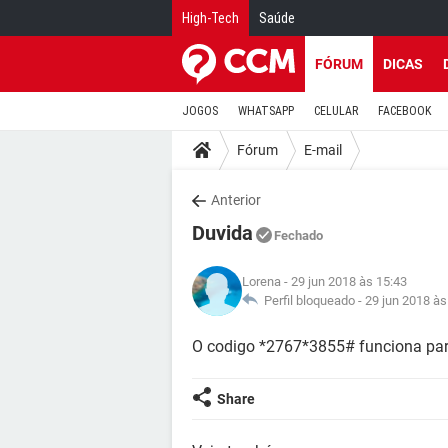
High-Tech
Saúde
FÓRUM
DICAS
JOGOS
WHATSAPP
CELULAR
FACEBOOK
Fórum
E-mail
Anterior
Duvida
Fechado
Lorena
- 29 jun 2018 às 15:43
Perfil bloqueado -
29 jun 2018 às
O codigo *2767*3855# funciona pa
Share