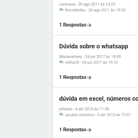
caninana
-
20 ago 2011 às 14:23
thicodoidao
-
20 ago 2011 às 15:39
1 Respostas
Dúvida sobre o whatsapp
Marianamary
-
24 jun 2017 às 18:40
ninha25
-
24 jun 2017 às 19:10
1 Respostas
dúvida em excel, números c
johneto
-
4 abr 2015 às 11:38
usuário anônimo
-
5 abr 2015 às 15:57
1 Respostas