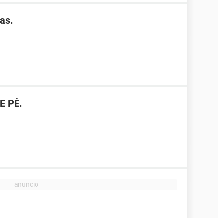
as.
E PÈ.