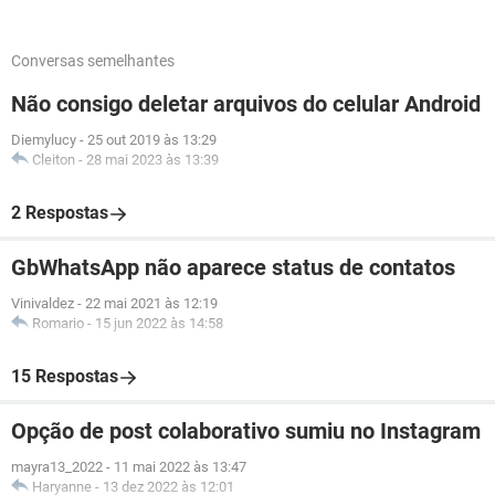
Conversas semelhantes
Não consigo deletar arquivos do celular Android
Diemylucy
-
25 out 2019 às 13:29
Cleiton
-
28 mai 2023 às 13:39
2 Respostas
GbWhatsApp não aparece status de contatos
Vinivaldez
-
22 mai 2021 às 12:19
Romario
-
15 jun 2022 às 14:58
15 Respostas
Opção de post colaborativo sumiu no Instagram
mayra13_2022
-
11 mai 2022 às 13:47
Haryanne
-
13 dez 2022 às 12:01