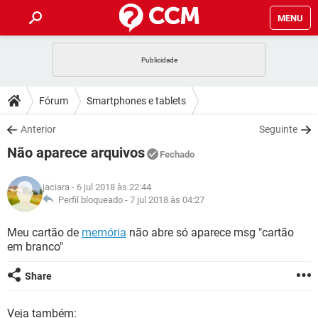
MENU
INÍCIO
JOGOS
WHATSAPP
DICAS
Fórum
Smartphones e tablets
CELULAR
FACEBOOK
JOGOS
WHATSAPP
DOWNLOADS
Anterior
Seguinte
OUTLOOK
EXCEL
CELULAR
FACEBOOK
Não aparece arquivos
INSTAGRAM
JOGOS
GMAIL
WHATSAPP
Fechado
FÓRUM
OUTLOOK
EXCEL
GUIA DE COMPRAS
CELULAR
FACEBOOK
jaciara
- 6 jul 2018 às 22:44
INSTAGRAM
JOGOS
GMAIL
WHATSAPP
GLOSSÁRIO
Perfil bloqueado -
7 jul 2018 às 04:27
OUTLOOK
EXCEL
GUIA DE COMPRAS
CELULAR
FACEBOOK
INSTAGRAM
JOGOS
GMAIL
WHATSAPP
Meu cartão de
memória
não abre só aparece msg "cartão
OUTLOOK
EXCEL
em branco"
GUIA DE COMPRAS
CELULAR
FACEBOOK
INSTAGRAM
GMAIL
OUTLOOK
EXCEL
Share
GUIA DE COMPRAS
INSTAGRAM
GMAIL
Veja também: