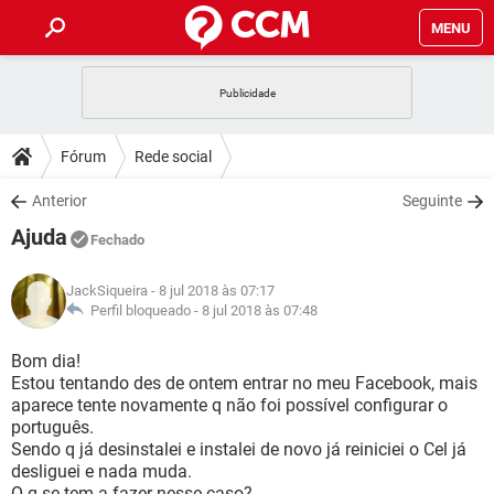
MENU
INÍCIO
JOGOS
WHATSAPP
DICAS
Fórum
Rede social
CELULAR
FACEBOOK
JOGOS
WHATSAPP
DOWNLOADS
Anterior
Seguinte
OUTLOOK
EXCEL
CELULAR
FACEBOOK
Ajuda
INSTAGRAM
JOGOS
GMAIL
WHATSAPP
Fechado
FÓRUM
OUTLOOK
EXCEL
GUIA DE COMPRAS
CELULAR
FACEBOOK
JackSiqueira
- 8 jul 2018 às 07:17
INSTAGRAM
JOGOS
GMAIL
WHATSAPP
GLOSSÁRIO
Perfil bloqueado -
8 jul 2018 às 07:48
OUTLOOK
EXCEL
GUIA DE COMPRAS
CELULAR
FACEBOOK
INSTAGRAM
JOGOS
GMAIL
WHATSAPP
Bom dia!
OUTLOOK
EXCEL
Estou tentando des de ontem entrar no meu Facebook, mais
GUIA DE COMPRAS
CELULAR
FACEBOOK
aparece tente novamente q não foi possível configurar o
INSTAGRAM
GMAIL
português.
OUTLOOK
EXCEL
GUIA DE COMPRAS
Sendo q já desinstalei e instalei de novo já reiniciei o Cel já
INSTAGRAM
GMAIL
desliguei e nada muda.
O q se tem a fazer nesse caso?