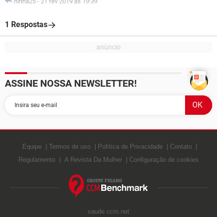
ninha25
-
21 fev 2019 às 19:39
1 Respostas
ASSINE NOSSA NEWSLETTER!
Equipe
Termos de uso
Política de Privacidade
Contato
Regulamento
A Revista Da Mulher
Configuração de cookies
saude.ccm.net