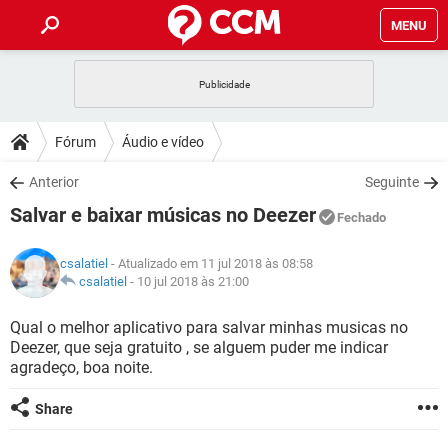
MENU
INÍCIO
JOGOS
WHATSAPP
DICAS
Fórum
Áudio e vídeo
CELULAR
FACEBOOK
JOGOS
WHATSAPP
DOWNLOADS
Anterior
Seguinte
OUTLOOK
EXCEL
CELULAR
FACEBOOK
Salvar e baixar músicas no Deezer
INSTAGRAM
JOGOS
GMAIL
WHATSAPP
Fechado
FÓRUM
OUTLOOK
EXCEL
GUIA DE COMPRAS
CELULAR
FACEBOOK
csalatiel
- Atualizado em 11 jul 2018 às 08:58
INSTAGRAM
JOGOS
GMAIL
WHATSAPP
GLOSSÁRIO
csalatiel
-
10 jul 2018 às 21:00
OUTLOOK
EXCEL
GUIA DE COMPRAS
CELULAR
FACEBOOK
INSTAGRAM
JOGOS
GMAIL
WHATSAPP
Qual o melhor aplicativo para salvar minhas musicas no
OUTLOOK
EXCEL
Deezer, que seja gratuito , se alguem puder me indicar
GUIA DE COMPRAS
CELULAR
FACEBOOK
agradeço, boa noite.
INSTAGRAM
GMAIL
OUTLOOK
EXCEL
GUIA DE COMPRAS
Share
INSTAGRAM
GMAIL