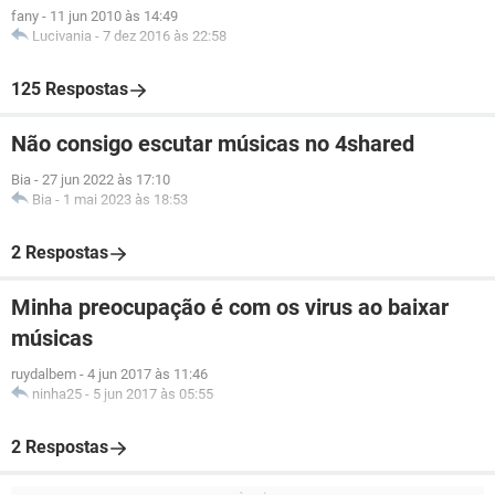
fany
-
11 jun 2010 às 14:49
Lucivania
-
7 dez 2016 às 22:58
125 Respostas
Não consigo escutar músicas no 4shared
Bia
-
27 jun 2022 às 17:10
Bia
-
1 mai 2023 às 18:53
2 Respostas
Minha preocupação é com os virus ao baixar
músicas
ruydalbem
-
4 jun 2017 às 11:46
ninha25
-
5 jun 2017 às 05:55
2 Respostas