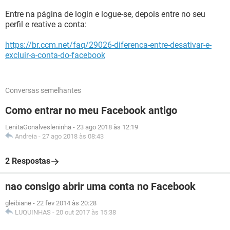
Entre na página de login e logue-se, depois entre no seu
perfil e reative a conta:
https://br.ccm.net/faq/29026-diferenca-entre-desativar-e-
excluir-a-conta-do-facebook
Conversas semelhantes
Como entrar no meu Facebook antigo
LenitaGonalvesleninha
-
23 ago 2018 às 12:19
Andreia
-
27 ago 2018 às 08:43
2 Respostas
nao consigo abrir uma conta no Facebook
gleibiane
-
22 fev 2014 às 20:28
LUQUINHAS
-
20 out 2017 às 15:38