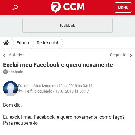
MENU
INÍCIO
JOGOS
WHATSAPP
DICAS
Fórum
Rede social
CELULAR
FACEBOOK
JOGOS
WHATSAPP
DOWNLOADS
Anterior
Seguinte
OUTLOOK
EXCEL
CELULAR
FACEBOOK
Exclui meu Facebook e quero novamente
INSTAGRAM
JOGOS
GMAIL
WHATSAPP
FÓRUM
OUTLOOK
EXCEL
Fechado
GUIA DE COMPRAS
CELULAR
FACEBOOK
INSTAGRAM
JOGOS
GMAIL
WHATSAPP
GLOSSÁRIO
OUTLOOK
Edilene
- Atualizado em 13 jul 2018 às 03:44
EXCEL
GUIA DE COMPRAS
CELULAR
FACEBOOK
Perfil bloqueado -
13 jul 2018 às 03:47
INSTAGRAM
JOGOS
GMAIL
WHATSAPP
OUTLOOK
EXCEL
Bom dia,
GUIA DE COMPRAS
CELULAR
FACEBOOK
INSTAGRAM
GMAIL
Eu exclui meu Facebook, e quero novamente, como faço?
OUTLOOK
EXCEL
GUIA DE COMPRAS
Para recupera-lo
INSTAGRAM
GMAIL