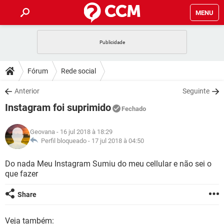
MENU
INÍCIO
JOGOS
WHATSAPP
DICAS
Fórum
Rede social
CELULAR
FACEBOOK
JOGOS
WHATSAPP
DOWNLOADS
Anterior
Seguinte
OUTLOOK
EXCEL
CELULAR
FACEBOOK
Instagram foi suprimido
INSTAGRAM
JOGOS
GMAIL
WHATSAPP
Fechado
FÓRUM
OUTLOOK
EXCEL
GUIA DE COMPRAS
CELULAR
FACEBOOK
Geovana
- 16 jul 2018 à 18:29
INSTAGRAM
JOGOS
GMAIL
WHATSAPP
GLOSSÁRIO
Perfil bloqueado -
17 jul 2018 à 04:50
OUTLOOK
EXCEL
GUIA DE COMPRAS
CELULAR
FACEBOOK
INSTAGRAM
JOGOS
GMAIL
WHATSAPP
Do nada Meu Instagram Sumiu do meu cellular e não sei o
OUTLOOK
EXCEL
que fazer
GUIA DE COMPRAS
CELULAR
FACEBOOK
INSTAGRAM
GMAIL
OUTLOOK
EXCEL
Share
GUIA DE COMPRAS
INSTAGRAM
GMAIL
Veja também: