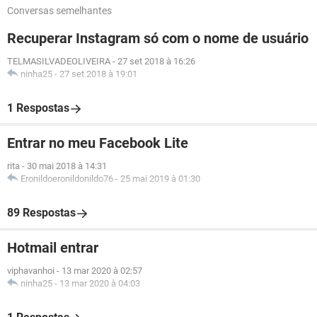
Conversas semelhantes
Recuperar Instagram só com o nome de usuário
TELMASILVADEOLIVEIRA
-
27 set 2018 à 16:26
ninha25
-
27 set 2018 à 19:01
1 Respostas
Entrar no meu Facebook Lite
rita
-
30 mai 2018 à 14:31
Eronildoeronildonildo76
-
25 mai 2019 à 01:30
89 Respostas
Hotmail entrar
viphavanhoi
-
13 mar 2020 à 02:57
ninha25
-
13 mar 2020 à 04:03