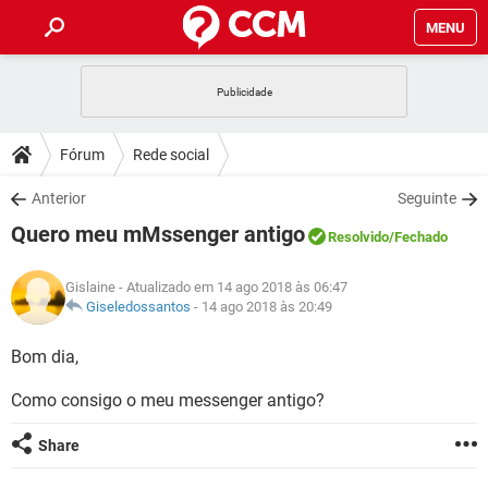
MENU
INÍCIO
JOGOS
WHATSAPP
DICAS
Fórum
Rede social
CELULAR
FACEBOOK
JOGOS
WHATSAPP
DOWNLOADS
Anterior
Seguinte
OUTLOOK
EXCEL
CELULAR
FACEBOOK
Quero meu mMssenger antigo
INSTAGRAM
JOGOS
GMAIL
WHATSAPP
Resolvido
/Fechado
FÓRUM
OUTLOOK
EXCEL
GUIA DE COMPRAS
CELULAR
FACEBOOK
Gislaine
- Atualizado em 14 ago 2018 às 06:47
INSTAGRAM
JOGOS
GMAIL
WHATSAPP
GLOSSÁRIO
Giseledossantos
-
14 ago 2018 às 20:49
OUTLOOK
EXCEL
GUIA DE COMPRAS
CELULAR
FACEBOOK
INSTAGRAM
JOGOS
GMAIL
WHATSAPP
Bom dia,
OUTLOOK
EXCEL
GUIA DE COMPRAS
CELULAR
FACEBOOK
Como consigo o meu messenger antigo?
INSTAGRAM
GMAIL
OUTLOOK
EXCEL
GUIA DE COMPRAS
Share
INSTAGRAM
GMAIL