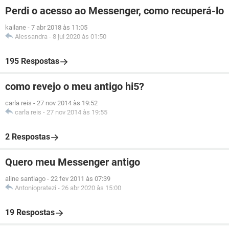
Perdi o acesso ao Messenger, como recuperá-lo
kailane
-
7 abr 2018 às 11:05
Alessandra
-
8 jul 2020 às 01:50
195 Respostas
como revejo o meu antigo hi5?
carla reis
-
27 nov 2014 às 19:52
carla reis
-
27 nov 2014 às 19:55
2 Respostas
Quero meu Messenger antigo
aline santiago
-
22 fev 2011 às 07:39
Antoniopratezi
-
26 abr 2020 às 15:00
19 Respostas