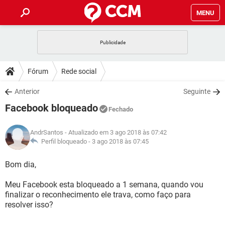
MENU
INÍCIO
JOGOS
WHATSAPP
DICAS
Fórum
Rede social
CELULAR
FACEBOOK
JOGOS
WHATSAPP
DOWNLOADS
Anterior
Seguinte
OUTLOOK
EXCEL
CELULAR
FACEBOOK
Facebook bloqueado
INSTAGRAM
JOGOS
GMAIL
WHATSAPP
Fechado
FÓRUM
OUTLOOK
EXCEL
GUIA DE COMPRAS
CELULAR
FACEBOOK
AndrSantos
- Atualizado em 3 ago 2018 às 07:42
INSTAGRAM
JOGOS
GMAIL
WHATSAPP
GLOSSÁRIO
Perfil bloqueado -
3 ago 2018 às 07:45
OUTLOOK
EXCEL
GUIA DE COMPRAS
CELULAR
FACEBOOK
INSTAGRAM
JOGOS
GMAIL
WHATSAPP
Bom dia,
OUTLOOK
EXCEL
GUIA DE COMPRAS
CELULAR
FACEBOOK
Meu Facebook esta bloqueado a 1 semana, quando vou
INSTAGRAM
GMAIL
finalizar o reconhecimento ele trava, como faço para
OUTLOOK
EXCEL
GUIA DE COMPRAS
resolver isso?
INSTAGRAM
GMAIL