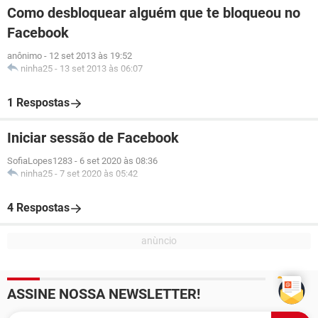
Como desbloquear alguém que te bloqueou no
Facebook
anônimo
-
12 set 2013 às 19:52
ninha25
-
13 set 2013 às 06:07
1 Respostas
Iniciar sessão de Facebook
SofiaLopes1283
-
6 set 2020 às 08:36
ninha25
-
7 set 2020 às 05:42
4 Respostas
ASSINE NOSSA NEWSLETTER!