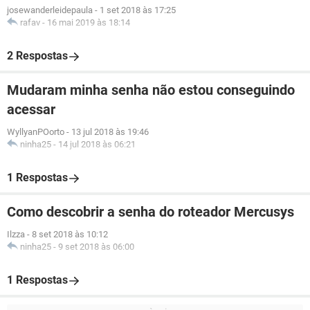
josewanderleidepaula
-
1 set 2018 às 17:25
rafav
-
16 mai 2019 às 18:14
2 Respostas
Mudaram minha senha não estou conseguindo
acessar
WyllyanPOorto
-
13 jul 2018 às 19:46
ninha25
-
14 jul 2018 às 06:21
1 Respostas
Como descobrir a senha do roteador Mercusys
Ilzza
-
8 set 2018 às 10:12
ninha25
-
9 set 2018 às 06:00
1 Respostas