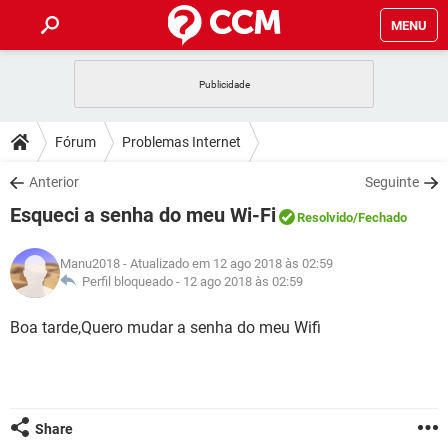
MENU
INÍCIO
JOGOS
WHATSAPP
DICAS
Fórum
Problemas Internet
CELULAR
FACEBOOK
JOGOS
WHATSAPP
DOWNLOADS
Anterior
Seguinte
OUTLOOK
EXCEL
CELULAR
FACEBOOK
Esqueci a senha do meu Wi-Fi
INSTAGRAM
JOGOS
GMAIL
WHATSAPP
Resolvido
/Fechado
FÓRUM
OUTLOOK
EXCEL
GUIA DE COMPRAS
CELULAR
FACEBOOK
Manu2018
- Atualizado em 12 ago 2018 às 02:59
INSTAGRAM
JOGOS
GMAIL
WHATSAPP
GLOSSÁRIO
Perfil bloqueado -
12 ago 2018 às 02:59
OUTLOOK
EXCEL
GUIA DE COMPRAS
CELULAR
FACEBOOK
INSTAGRAM
JOGOS
GMAIL
WHATSAPP
Boa tarde,Quero mudar a senha do meu Wifi
OUTLOOK
EXCEL
GUIA DE COMPRAS
CELULAR
FACEBOOK
INSTAGRAM
GMAIL
OUTLOOK
EXCEL
GUIA DE COMPRAS
INSTAGRAM
GMAIL
Share