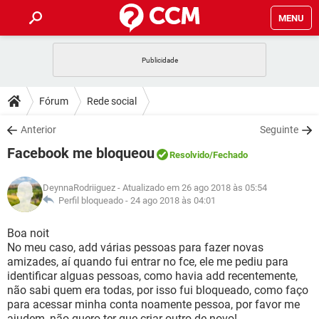
MENU
INÍCIO
JOGOS
WHATSAPP
DICAS
Fórum
Rede social
CELULAR
FACEBOOK
JOGOS
WHATSAPP
DOWNLOADS
Anterior
Seguinte
OUTLOOK
EXCEL
CELULAR
FACEBOOK
Facebook me bloqueou
INSTAGRAM
JOGOS
GMAIL
WHATSAPP
Resolvido
/Fechado
FÓRUM
OUTLOOK
EXCEL
GUIA DE COMPRAS
CELULAR
FACEBOOK
DeynnaRodriiguez
- Atualizado em 26 ago 2018 às 05:54
INSTAGRAM
JOGOS
GMAIL
WHATSAPP
GLOSSÁRIO
Perfil bloqueado -
24 ago 2018 às 04:01
OUTLOOK
EXCEL
GUIA DE COMPRAS
CELULAR
FACEBOOK
INSTAGRAM
JOGOS
GMAIL
WHATSAPP
Boa noit
OUTLOOK
EXCEL
No meu caso, add várias pessoas para fazer novas
GUIA DE COMPRAS
CELULAR
FACEBOOK
amizades, aí quando fui entrar no fce, ele me pediu para
INSTAGRAM
GMAIL
identificar alguas pessoas, como havia add recentemente,
OUTLOOK
EXCEL
GUIA DE COMPRAS
não sabi quem era todas, por isso fui bloqueado, como faço
INSTAGRAM
GMAIL
para acessar minha conta noamente pessoa, por favor me
ajudem, não quero ter que criar outro de novo!.