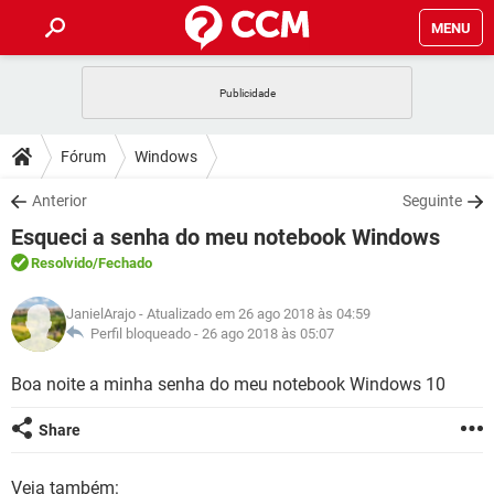
MENU
INÍCIO
JOGOS
WHATSAPP
DICAS
Fórum
Windows
CELULAR
FACEBOOK
JOGOS
WHATSAPP
DOWNLOADS
Anterior
Seguinte
OUTLOOK
EXCEL
CELULAR
FACEBOOK
Esqueci a senha do meu notebook Windows
INSTAGRAM
JOGOS
GMAIL
WHATSAPP
FÓRUM
OUTLOOK
EXCEL
Resolvido
/Fechado
GUIA DE COMPRAS
CELULAR
FACEBOOK
INSTAGRAM
JOGOS
GMAIL
WHATSAPP
GLOSSÁRIO
OUTLOOK
JanielArajo
- Atualizado em 26 ago 2018 às 04:59
EXCEL
GUIA DE COMPRAS
CELULAR
FACEBOOK
Perfil bloqueado -
26 ago 2018 às 05:07
INSTAGRAM
JOGOS
GMAIL
WHATSAPP
OUTLOOK
EXCEL
Boa noite a minha senha do meu notebook Windows 10
GUIA DE COMPRAS
CELULAR
FACEBOOK
INSTAGRAM
GMAIL
OUTLOOK
EXCEL
Share
GUIA DE COMPRAS
INSTAGRAM
GMAIL
Veja também: