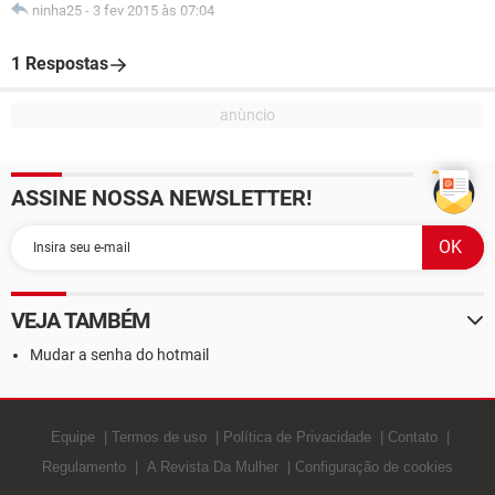
ninha25
-
3 fev 2015 às 07:04
1 Respostas
ASSINE NOSSA NEWSLETTER!
VEJA TAMBÉM
Mudar a senha do hotmail
Equipe
Termos de uso
Política de Privacidade
Contato
Regulamento
A Revista Da Mulher
Configuração de cookies