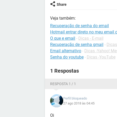
Share
Veja também:
Recuperação de senha do email
Hotmail entrar direto no meu email 
O que e email
-
Dicas - E-mail
Recuperação de senha gmail
-
Dicas
Email alternativo
-
Dicas -Yahoo! Me
Senha do youtube
-
Dicas -YouTube
1 Respostas
RESPOSTA 1 / 1
Perfil bloqueado
27 ago 2018 às 04:45
Oi