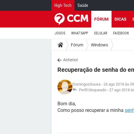
High-Tech
Saúde
FÓRUM
DICAS
JOGOS
WHATSAPP
CELULAR
FACEBOOK
Fórum
Windows
Anterior
Recuperação de senha do em
DomingosSousa
- 26 ago 2018 às 0
Perfil bloqueado -
27 ago 2018 à
Bom dia,
Como posso recuperar a minha
sen