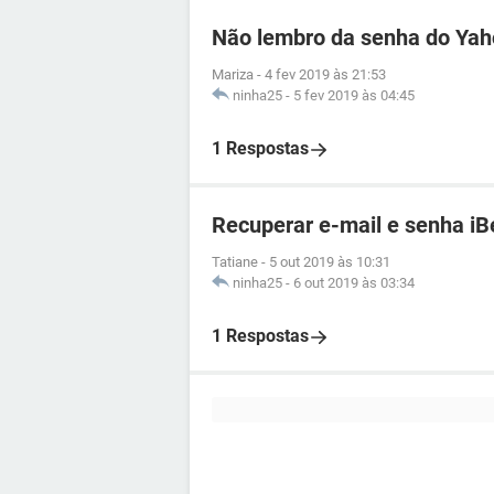
Não lembro da senha do Ya
Mariza
-
4 fev 2019 às 21:53
ninha25
-
5 fev 2019 às 04:45
1 Respostas
Recuperar e-mail e senha iB
Tatiane
-
5 out 2019 às 10:31
ninha25
-
6 out 2019 às 03:34
1 Respostas