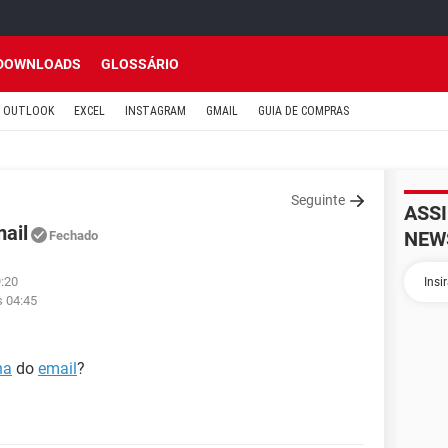
DOWNLOADS
GLOSSÁRIO
OUTLOOK
EXCEL
INSTAGRAM
GMAIL
GUIA DE COMPRAS
Seguinte
ASS
ail
NEW
Fechado
9:20
s 04:45
ha
do
email
?