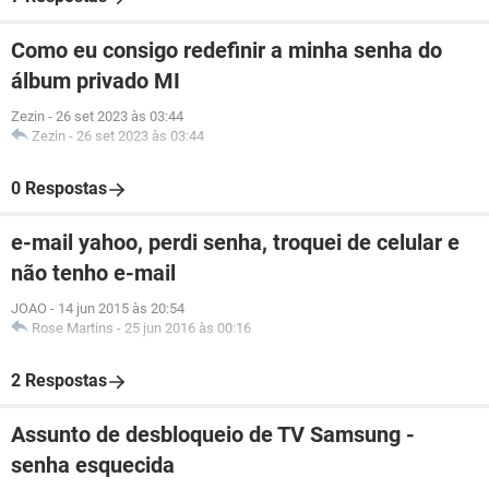
Como eu consigo redefinir a minha senha do
álbum privado MI
Zezin
-
26 set 2023 às 03:44
Zezin
-
26 set 2023 às 03:44
0 Respostas
e-mail yahoo, perdi senha, troquei de celular e
não tenho e-mail
JOAO
-
14 jun 2015 às 20:54
Rose Martins
-
25 jun 2016 às 00:16
2 Respostas
Assunto de desbloqueio de TV Samsung -
senha esquecida