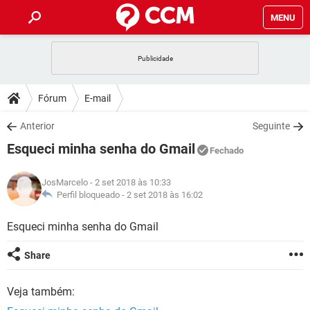
MENU
INÍCIO
JOGOS
WHATSAPP
DICAS
Fórum
E-mail
CELULAR
FACEBOOK
JOGOS
WHATSAPP
DOWNLOADS
Anterior
Seguinte
OUTLOOK
EXCEL
CELULAR
FACEBOOK
Esqueci minha senha do Gmail
INSTAGRAM
JOGOS
GMAIL
WHATSAPP
Fechado
FÓRUM
OUTLOOK
EXCEL
GUIA DE COMPRAS
CELULAR
FACEBOOK
JosMarcelo
- 2 set 2018 às 10:33
INSTAGRAM
JOGOS
GMAIL
WHATSAPP
GLOSSÁRIO
Perfil bloqueado -
2 set 2018 às 16:02
OUTLOOK
EXCEL
GUIA DE COMPRAS
CELULAR
FACEBOOK
INSTAGRAM
JOGOS
GMAIL
WHATSAPP
Esqueci minha senha do Gmail
OUTLOOK
EXCEL
GUIA DE COMPRAS
CELULAR
FACEBOOK
Share
INSTAGRAM
GMAIL
OUTLOOK
EXCEL
GUIA DE COMPRAS
Veja também:
INSTAGRAM
GMAIL