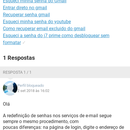
Esqueci minha senha do Gmail
GUIA DE COMPRAS
Entrar direto no gmail
Recuperar senha gmail
Esqueci minha senha do youtube
Como recuperar email excluido do gmail
Esqueci a senha do j7 prime como desbloquear sem
formatar
✓
1 Respostas
RESPOSTA 1 / 1
Perfil bloqueado
2 set 2018 às 16:02
Olá
A redefinição de senhas nos serviços de e-mail segue
sempre o mesmo procedimento, com
poucas diferenças: na página de login, digite o endereço de