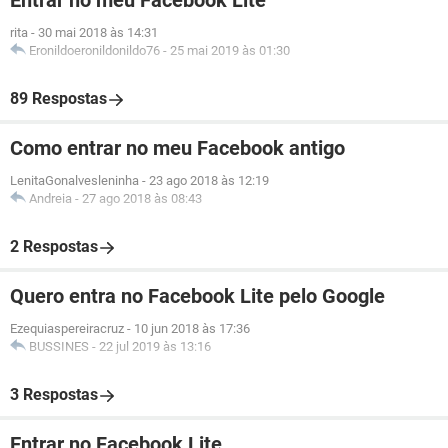
Entrar no meu Facebook Lite
rita
-
30 mai 2018 às 14:31
Eronildoeronildonildo76
-
25 mai 2019 às 01:30
89 Respostas
Como entrar no meu Facebook antigo
LenitaGonalvesleninha
-
23 ago 2018 às 12:19
Andreia
-
27 ago 2018 às 08:43
2 Respostas
Quero entra no Facebook Lite pelo Google
Ezequiaspereiracruz
-
10 jun 2018 às 17:36
BUSSINES
-
22 jul 2019 às 13:16
3 Respostas
Entrar no Facebook Lite