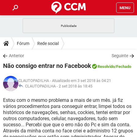
MENU
INÍCIO
JOGOS
WHATSAPP
DICAS
Fórum
Rede social
CELULAR
FACEBOOK
JOGOS
WHATSAPP
DOWNLOADS
Anterior
Seguinte
OUTLOOK
EXCEL
CELULAR
FACEBOOK
Não consigo entrar no Facebook
INSTAGRAM
JOGOS
GMAIL
WHATSAPP
Resolvido
/Fechado
FÓRUM
OUTLOOK
EXCEL
GUIA DE COMPRAS
CELULAR
FACEBOOK
CLAUTOPADILHA
- Atualizado em 3 set 2018 às 04:21
INSTAGRAM
JOGOS
GMAIL
WHATSAPP
GLOSSÁRIO
CLAUTOPADILHA -
2 set 2018 às 18:45
OUTLOOK
EXCEL
GUIA DE COMPRAS
CELULAR
FACEBOOK
INSTAGRAM
JOGOS
GMAIL
WHATSAPP
Estou com o mesmo problema a mais de um mês. já fiz
OUTLOOK
EXCEL
vários procedimentos para conseguir entrar, limpei todos os
GUIA DE COMPRAS
CELULAR
FACEBOOK
históricos de navegações, senhas, cockies, tentei entrar por
INSTAGRAM
GMAIL
outros computadores, celular, navegadores, tudo sem
OUTLOOK
EXCEL
GUIA DE COMPRAS
sucesso... Percebi que que o erro não do Pc e sim da conta.
INSTAGRAM
GMAIL
Através da minha conta no face criei e administro 12 grupos
de negociações que estão sem administrador. Apesar de