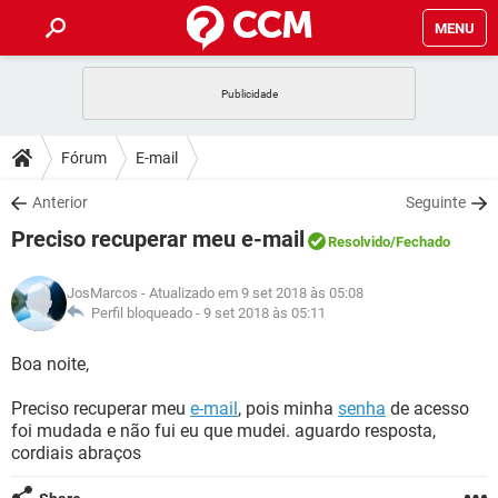
MENU
INÍCIO
JOGOS
WHATSAPP
DICAS
Fórum
E-mail
CELULAR
FACEBOOK
JOGOS
WHATSAPP
DOWNLOADS
Anterior
Seguinte
OUTLOOK
EXCEL
CELULAR
FACEBOOK
Preciso recuperar meu e-mail
INSTAGRAM
JOGOS
GMAIL
WHATSAPP
Resolvido
/Fechado
FÓRUM
OUTLOOK
EXCEL
GUIA DE COMPRAS
CELULAR
FACEBOOK
JosMarcos
- Atualizado em 9 set 2018 às 05:08
INSTAGRAM
JOGOS
GMAIL
WHATSAPP
GLOSSÁRIO
Perfil bloqueado -
9 set 2018 às 05:11
OUTLOOK
EXCEL
GUIA DE COMPRAS
CELULAR
FACEBOOK
INSTAGRAM
JOGOS
GMAIL
WHATSAPP
Boa noite,
OUTLOOK
EXCEL
GUIA DE COMPRAS
CELULAR
FACEBOOK
Preciso recuperar meu
e-mail
, pois minha
senha
de acesso
INSTAGRAM
GMAIL
foi mudada e não fui eu que mudei. aguardo resposta,
OUTLOOK
EXCEL
GUIA DE COMPRAS
cordiais abraços
INSTAGRAM
GMAIL