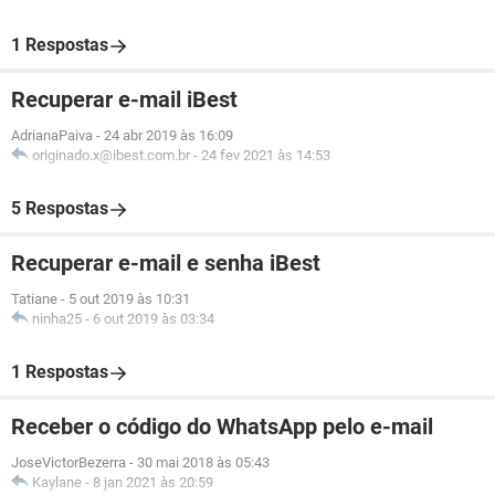
1 Respostas
Recuperar e-mail iBest
AdrianaPaiva
-
24 abr 2019 às 16:09
originado.x@ibest.com.br
-
24 fev 2021 às 14:53
5 Respostas
Recuperar e-mail e senha iBest
Tatiane
-
5 out 2019 às 10:31
ninha25
-
6 out 2019 às 03:34
1 Respostas
Receber o código do WhatsApp pelo e-mail
JoseVictorBezerra
-
30 mai 2018 às 05:43
Kaylane
-
8 jan 2021 às 20:59