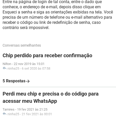
Entre na página de login de tal conta, entre o dado que
conhece, o endereço de e-mail, depois disso clique em
Esqueci a senha e siga as orientações exibidas na tela. Você
precisa de um número de telefone ou e-mail alternativo para
receber o código ou link de redefinição de senha, caso
contrário será impossível.
Conversas semelhantes
Chip perdido para receber confirmação
Nilton
-
22 nov 2019 às 15:01
ninha25
-
6 set 2020 às 07:58
5 Respostas
Perdi meu chip e precisa o do código para
acessar meu WhatsApp
Tamires
-
19 fev 2021 às 21:25
ninha25
-
21 fev 2021 às 00:01