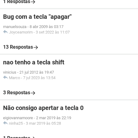
1 Respostas
Bug com a tecla "apagar"
manuelsouza
-
8 abr 2009 às 03:17
Joyceamorim
-
3 set 2022 às 11:07
13 Respostas
nao tenho a tecla shift
vinicius
-
21 jul 2012 às 19:47
Marco
-
7 jul 2023 às 13:54
3 Respostas
Não consigo apertar a tecla 0
eigiovannamoore
-
2 mar 2019 às 22:19
ninha25
-
3 mar 2019 às 05:28