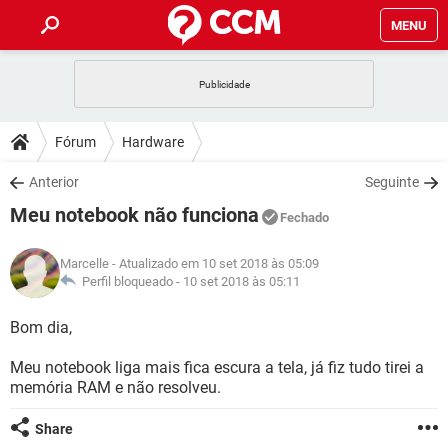
MENU
INÍCIO
JOGOS
WHATSAPP
DICAS
Fórum
Hardware
CELULAR
FACEBOOK
JOGOS
WHATSAPP
DOWNLOADS
Anterior
Seguinte
OUTLOOK
EXCEL
CELULAR
FACEBOOK
Meu notebook não funciona
INSTAGRAM
JOGOS
GMAIL
WHATSAPP
Fechado
FÓRUM
OUTLOOK
EXCEL
GUIA DE COMPRAS
CELULAR
FACEBOOK
Marcelle
- Atualizado em 10 set 2018 às 05:09
INSTAGRAM
JOGOS
GMAIL
WHATSAPP
GLOSSÁRIO
Perfil bloqueado -
10 set 2018 às 05:11
OUTLOOK
EXCEL
GUIA DE COMPRAS
CELULAR
FACEBOOK
INSTAGRAM
JOGOS
GMAIL
WHATSAPP
Bom dia,
OUTLOOK
EXCEL
GUIA DE COMPRAS
CELULAR
FACEBOOK
Meu notebook liga mais fica escura a tela, já fiz tudo tirei a
INSTAGRAM
GMAIL
memória RAM e não resolveu.
OUTLOOK
EXCEL
GUIA DE COMPRAS
INSTAGRAM
GMAIL
Share