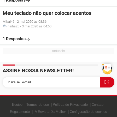
1 Respostas
Meu teclado não quer colocar acentos
Mikai46
-
2 mai 2020 às 08:36
ninha25
-
3 mai 2020 às 04:50
1 Respostas
ASSINE NOSSA NEWSLETTER!
Equipe
Termos de uso
Política de Privacidade
Contato
Regulamento
A Revista Da Mulher
Configuração de cookies