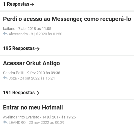
1 Respostas
Perdi o acesso ao Messenger, como recuperá-lo
kailane
-
7 abr 2018 às 11:05
Alessandra
-
8 jul 2020 às 01:50
195 Respostas
Acessar Orkut Antigo
Sandra Politi
-
9 fev 2013 às 09:38
Joza
-
24 out 2022 às 15:24
191 Respostas
Entrar no meu Hotmail
Avelino Pinto Evaristo
-
14 jul 2017 às 19:25
LEANDRO
-
20 nov 2022 às 00:29