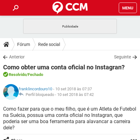
MENU
INÍCIO
JOGOS
WHATSAPP
DICAS
Fórum
Rede social
CELULAR
FACEBOOK
JOGOS
WHATSAPP
DOWNLOADS
Anterior
Seguinte
OUTLOOK
EXCEL
CELULAR
FACEBOOK
Como obter uma conta oficial no Instagran?
INSTAGRAM
JOGOS
GMAIL
WHATSAPP
FÓRUM
OUTLOOK
EXCEL
Resolvido
/Fechado
GUIA DE COMPRAS
CELULAR
FACEBOOK
INSTAGRAM
JOGOS
GMAIL
WHATSAPP
GLOSSÁRIO
OUTLOOK
franklincordouro10
- 10 set 2018 às 07:37
EXCEL
GUIA DE COMPRAS
CELULAR
FACEBOOK
Perfil bloqueado -
10 set 2018 às 07:42
INSTAGRAM
JOGOS
GMAIL
WHATSAPP
OUTLOOK
EXCEL
Como fazer para que o meu filho, que é um Atleta de Futebol
GUIA DE COMPRAS
CELULAR
FACEBOOK
na Suécia, possua uma conta oficial no Instagran, que
INSTAGRAM
GMAIL
poderia ser uma boa ferramenta para alavancar a carreira
OUTLOOK
EXCEL
GUIA DE COMPRAS
dele?
INSTAGRAM
GMAIL