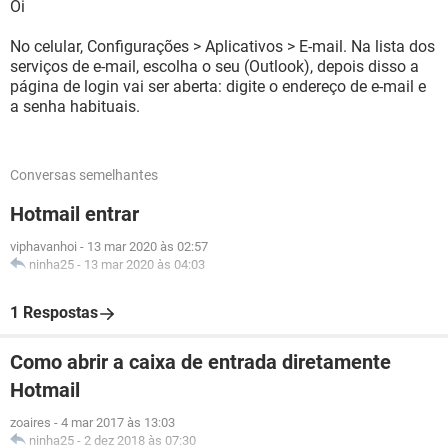
Oi
No celular, Configurações > Aplicativos > E-mail. Na lista dos
serviços de e-mail, escolha o seu (Outlook), depois disso a
página de login vai ser aberta: digite o endereço de e-mail e
a senha habituais.
Conversas semelhantes
Hotmail entrar
viphavanhoi
-
13 mar 2020 às 02:57
ninha25
-
13 mar 2020 às 04:03
1 Respostas
Como abrir a caixa de entrada diretamente
Hotmail
zoaires
-
4 mar 2017 às 13:03
ninha25
-
2 dez 2018 às 07:30