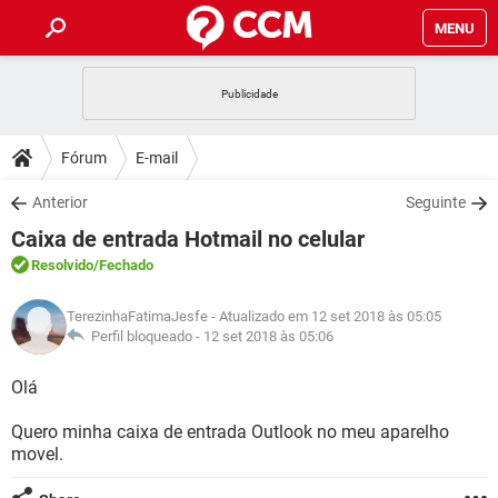
MENU
INÍCIO
JOGOS
WHATSAPP
DICAS
Fórum
E-mail
CELULAR
FACEBOOK
JOGOS
WHATSAPP
DOWNLOADS
Anterior
Seguinte
OUTLOOK
EXCEL
CELULAR
FACEBOOK
Caixa de entrada Hotmail no celular
INSTAGRAM
JOGOS
GMAIL
WHATSAPP
FÓRUM
OUTLOOK
EXCEL
Resolvido
/Fechado
GUIA DE COMPRAS
CELULAR
FACEBOOK
INSTAGRAM
JOGOS
GMAIL
WHATSAPP
GLOSSÁRIO
OUTLOOK
TerezinhaFatimaJesfe
- Atualizado em 12 set 2018 às 05:05
EXCEL
GUIA DE COMPRAS
CELULAR
FACEBOOK
Perfil bloqueado -
12 set 2018 às 05:06
INSTAGRAM
JOGOS
GMAIL
WHATSAPP
OUTLOOK
EXCEL
Olá
GUIA DE COMPRAS
CELULAR
FACEBOOK
INSTAGRAM
GMAIL
Quero minha caixa de entrada Outlook no meu aparelho
OUTLOOK
EXCEL
GUIA DE COMPRAS
movel.
INSTAGRAM
GMAIL