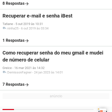
8 Respostas
Recuperar e-mail e senha iBest
Tatiane
-
5 out 2019 às 10:31
ninha25
-
6 out 2019 às 03:34
1 Respostas
Como recuperar senha do meu gmail e mudei
de número de celular
Greice
-
16 mar 2021 às 14:32
DemissonFagner
-
24 jan 2023 às 14:01
7 Respostas