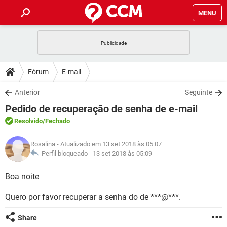
MENU
INÍCIO
JOGOS
WHATSAPP
DICAS
Fórum
E-mail
CELULAR
FACEBOOK
JOGOS
WHATSAPP
DOWNLOADS
Anterior
Seguinte
OUTLOOK
EXCEL
CELULAR
FACEBOOK
Pedido de recuperação de senha de e-mail
INSTAGRAM
JOGOS
GMAIL
WHATSAPP
FÓRUM
OUTLOOK
EXCEL
Resolvido
/Fechado
GUIA DE COMPRAS
CELULAR
FACEBOOK
INSTAGRAM
JOGOS
GMAIL
WHATSAPP
GLOSSÁRIO
OUTLOOK
Rosalina
- Atualizado em 13 set 2018 às 05:07
EXCEL
GUIA DE COMPRAS
CELULAR
FACEBOOK
Perfil bloqueado -
13 set 2018 às 05:09
INSTAGRAM
JOGOS
GMAIL
WHATSAPP
OUTLOOK
EXCEL
Boa noite
GUIA DE COMPRAS
CELULAR
FACEBOOK
INSTAGRAM
GMAIL
Quero por favor recuperar a senha do de ***@***.
OUTLOOK
EXCEL
GUIA DE COMPRAS
INSTAGRAM
GMAIL
Share