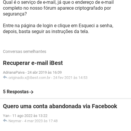
Qual é o serviço de e-mail, já que o endereço de e-mail
completo no nosso fórum aparece criptografado por
segurança?
Entre na página de login e clique em Esqueci a senha,
depois, basta seguir as instruções da tela.
Conversas semelhantes
Recuperar e-mail iBest
AdrianaPaiva
-
24 abr 2019 às 16:09
originado.x@ibest.com.br
-
24 fev 2021 às 14:53
5 Respostas
Quero uma conta abandonada via Facebook
Yan
-
11 ago 2022 às 13:22
Neymar
-
4 mar 2023 às 17:48