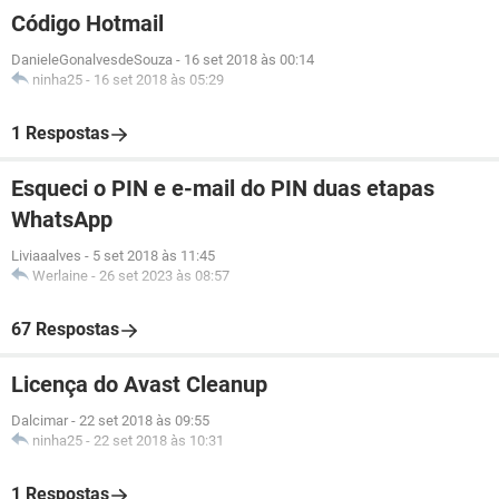
Código Hotmail
DanieleGonalvesdeSouza
-
16 set 2018 às 00:14
ninha25
-
16 set 2018 às 05:29
1 Respostas
Esqueci o PIN e e-mail do PIN duas etapas
WhatsApp
Liviaaalves
-
5 set 2018 às 11:45
Werlaine
-
26 set 2023 às 08:57
67 Respostas
Licença do Avast Cleanup
Dalcimar
-
22 set 2018 às 09:55
ninha25
-
22 set 2018 às 10:31
1 Respostas