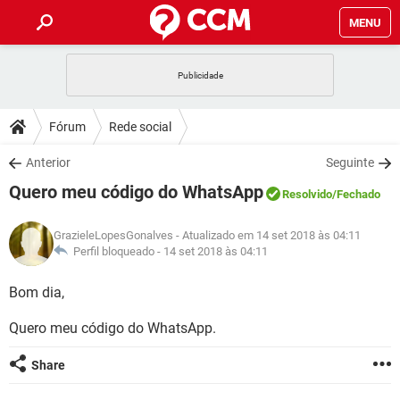
MENU
INÍCIO
JOGOS
WHATSAPP
DICAS
Fórum
Rede social
CELULAR
FACEBOOK
JOGOS
WHATSAPP
DOWNLOADS
Anterior
Seguinte
OUTLOOK
EXCEL
CELULAR
FACEBOOK
Quero meu código do WhatsApp
INSTAGRAM
JOGOS
GMAIL
WHATSAPP
Resolvido
/Fechado
FÓRUM
OUTLOOK
EXCEL
GUIA DE COMPRAS
CELULAR
FACEBOOK
GrazieleLopesGonalves
- Atualizado em 14 set 2018 às 04:11
INSTAGRAM
JOGOS
GMAIL
WHATSAPP
GLOSSÁRIO
Perfil bloqueado -
14 set 2018 às 04:11
OUTLOOK
EXCEL
GUIA DE COMPRAS
CELULAR
FACEBOOK
INSTAGRAM
JOGOS
GMAIL
WHATSAPP
Bom dia,
OUTLOOK
EXCEL
GUIA DE COMPRAS
CELULAR
FACEBOOK
Quero meu código do WhatsApp.
INSTAGRAM
GMAIL
OUTLOOK
EXCEL
GUIA DE COMPRAS
Share
INSTAGRAM
GMAIL