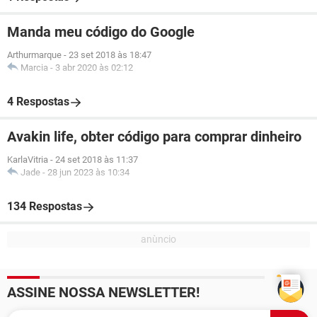
Manda meu código do Google
Arthurmarque
-
23 set 2018 às 18:47
Marcia
-
3 abr 2020 às 02:12
4 Respostas
Avakin life, obter código para comprar dinheiro
KarlaVitria
-
24 set 2018 às 11:37
Jade
-
28 jun 2023 às 10:34
134 Respostas
ASSINE NOSSA NEWSLETTER!