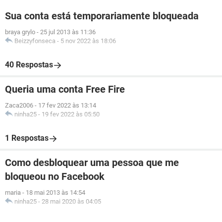
Sua conta está temporariamente bloqueada
braya grylo
-
25 jul 2013 às 11:36
Beizzyfonseca
-
5 nov 2022 às 18:06
40 Respostas
Queria uma conta Free Fire
Zaca2006
-
17 fev 2022 às 13:14
ninha25
-
19 fev 2022 às 05:50
1 Respostas
Como desbloquear uma pessoa que me
bloqueou no Facebook
maria
-
18 mai 2013 às 14:54
ninha25
-
28 mai 2020 às 04:05