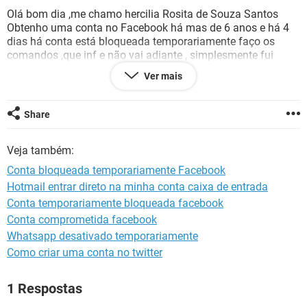
GUIA DE COMPRAS
Olá bom dia ,me chamo hercilia Rosita de Souza Santos
Obtenho uma conta no Facebook há mas de 6 anos e há 4
dias há conta está bloqueada temporariamente faço os
comandos ,que inf e não vai adiante , simplesmente fui
afetada não só eu mas meu esposo também foi,no meu
Ver mais
Facebook ele e pessoal e para trabalhar também ,não
consigo usar ele e tô há 4 dias sem divulgação do trabalho
da nossa loja de conserto de celulares .e tenho a fotos que
Share
guardo dentro do algum e se perder esse Facebook foi
perder muita coisas .
Veja também:
Meu Facebook está como Thay Souza Santos. Sou do RJ de
janeiro .
Conta bloqueada temporariamente Facebook
Não sou fake , gostaria muito que me ajudasse hoje faz 5
Hotmail entrar direto na minha conta caixa de entrada
dias assim.e não sei oque faço mas já fiz várias vezes o
Conta temporariamente bloqueada facebook
processo que me mando mas não vai por favor me ajude
Conta comprometida facebook
Whatsapp desativado temporariamente
Como criar uma conta no twitter
1 Respostas