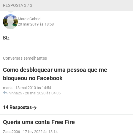
RESPOSTA 3 / 3
MarcioGabriel
20 mar 2019 às 18:58
Blz
Conversas semelhantes
Como desbloquear uma pessoa que me
bloqueou no Facebook
maria
-
18 mai 2013 às 14:54
ninha25
-
28 mai 2020 às 04:05
14 Respostas
Queria uma conta Free Fire
Zaca2006
-
17 fev 2022 às 13:14