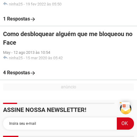
ninha25
-
19 fev 2022 às 05:50
1 Respostas
Como desbloquear alguém que me bloqueou no
Face
May
-
12 ago 2013 às 10:54
ninha25
-
15 mar 2020 às 05:42
4 Respostas
ASSINE NOSSA NEWSLETTER!