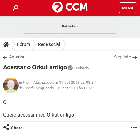
MENU
INÍCIO
JOGOS
WHATSAPP
DICAS
Fórum
Rede social
CELULAR
FACEBOOK
JOGOS
WHATSAPP
DOWNLOADS
Anterior
Seguinte
OUTLOOK
EXCEL
CELULAR
FACEBOOK
Acessar o Orkut antigo
INSTAGRAM
JOGOS
GMAIL
WHATSAPP
Fechado
FÓRUM
OUTLOOK
EXCEL
GUIA DE COMPRAS
CELULAR
FACEBOOK
Esther
- Atualizado em 19 set 2018 às 03:27
INSTAGRAM
JOGOS
GMAIL
WHATSAPP
GLOSSÁRIO
Perfil bloqueado -
19 set 2018 às 03:29
OUTLOOK
EXCEL
GUIA DE COMPRAS
CELULAR
FACEBOOK
INSTAGRAM
JOGOS
GMAIL
WHATSAPP
Oi
OUTLOOK
EXCEL
GUIA DE COMPRAS
CELULAR
FACEBOOK
Quero acessar meu Orkut antigo
INSTAGRAM
GMAIL
OUTLOOK
EXCEL
GUIA DE COMPRAS
Share
INSTAGRAM
GMAIL