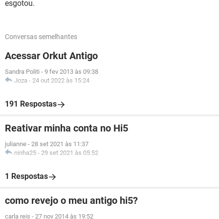
esgotou.
Conversas semelhantes
Acessar Orkut Antigo
Sandra Politi
-
9 fev 2013 às 09:38
Joza
-
24 out 2022 às 15:24
191 Respostas
Reativar minha conta no Hi5
julianne
-
28 set 2021 às 11:37
ninha25
-
29 set 2021 às 05:52
1 Respostas
como revejo o meu antigo hi5?
carla reis
-
27 nov 2014 às 19:52