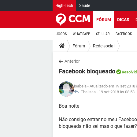
High-Tech
Saúde
FÓRUM
DICAS
JOGOS
WHATSAPP
CELULAR
FACEBOOK
Fórum
Rede social
Anterior
Facebook bloqueado
Resolvid
isabela
- Atualizado em 19 set 2018 
Thalissa -
19 set 2018 às 08:53
Boa noite
Não consigo entrar no meu Facebook
bloqueada não sei mas o que fazer?