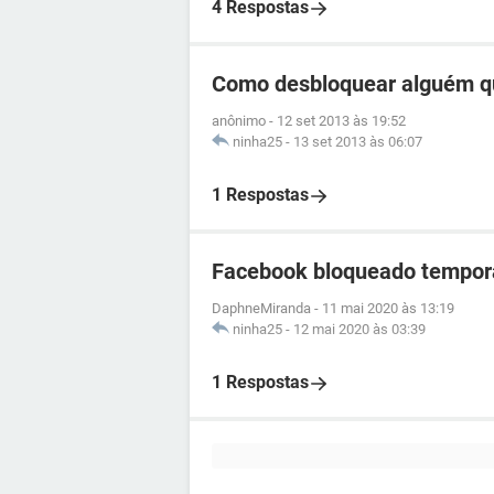
4 Respostas
Como desbloquear alguém q
anônimo
-
12 set 2013 às 19:52
ninha25
-
13 set 2013 às 06:07
1 Respostas
Facebook bloqueado tempor
DaphneMiranda
-
11 mai 2020 às 13:19
ninha25
-
12 mai 2020 às 03:39
1 Respostas