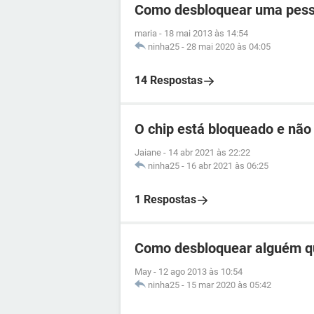
Como desbloquear uma pess
maria
-
18 mai 2013 às 14:54
ninha25
-
28 mai 2020 às 04:05
14 Respostas
O chip está bloqueado e não
Jaiane
-
14 abr 2021 às 22:22
ninha25
-
16 abr 2021 às 06:25
1 Respostas
Como desbloquear alguém q
May
-
12 ago 2013 às 10:54
ninha25
-
15 mar 2020 às 05:42