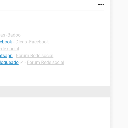
cas -Badoo
cebook
-
Dicas -Facebook
de social
atsapp
-
Fórum Rede social
bloqueado
✓
-
Fórum Rede social