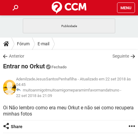
MENU
INÍCIO
JOGOS
WHATSAPP
DICAS
Fórum
E-mail
CELULAR
FACEBOOK
JOGOS
WHATSAPP
DOWNLOADS
Anterior
Seguinte
OUTLOOK
EXCEL
CELULAR
FACEBOOK
Entrar no Orkut
INSTAGRAM
JOGOS
GMAIL
WHATSAPP
Fechado
FÓRUM
OUTLOOK
EXCEL
GUIA DE COMPRAS
CELULAR
FACEBOOK
AdenilzadeJesusSantosPenhafilha
- Atualizado em 22 set 2018 às
INSTAGRAM
JOGOS
GMAIL
WHATSAPP
04:45
GLOSSÁRIO
OUTLOOK
EXCEL
muitoanmigotmuitoamigomeparamimfavormandatnuno -
GUIA DE COMPRAS
CELULAR
FACEBOOK
22 set 2018 às 21:09
INSTAGRAM
JOGOS
GMAIL
WHATSAPP
OUTLOOK
EXCEL
Oi Não lembro como era meu Orkut e não sei como recupera
GUIA DE COMPRAS
CELULAR
FACEBOOK
minhas fotos
INSTAGRAM
GMAIL
OUTLOOK
EXCEL
GUIA DE COMPRAS
Share
INSTAGRAM
GMAIL