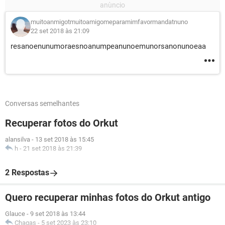
muitoanmigotmuitoamigomeparamimfavormandatnuno
22 set 2018 às 21:09
resanoenunumoraesnoanumpeanunoemunorsanonunoeaa
Conversas semelhantes
Recuperar fotos do Orkut
alansilva
-
13 set 2018 às 15:45
h
-
21 set 2018 às 21:39
2 Respostas
Quero recuperar minhas fotos do Orkut antigo
Glauce
-
9 set 2018 às 13:44
Chagas
-
5 set 2023 às 23:10