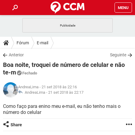
MENU
INÍCIO
JOGOS
WHATSAPP
DICAS
Fórum
E-mail
CELULAR
FACEBOOK
JOGOS
WHATSAPP
DOWNLOADS
Anterior
Seguinte
OUTLOOK
EXCEL
CELULAR
FACEBOOK
Boa noite, troquei de número de celular e não
INSTAGRAM
JOGOS
GMAIL
WHATSAPP
FÓRUM
OUTLOOK
EXCEL
te-m
Fechado
GUIA DE COMPRAS
CELULAR
FACEBOOK
INSTAGRAM
JOGOS
GMAIL
WHATSAPP
GLOSSÁRIO
OUTLOOK
EXCEL
AndreaLima
- 21 set 2018 às 22:16
GUIA DE COMPRAS
CELULAR
FACEBOOK
AndreaLima -
21 set 2018 às 22:17
INSTAGRAM
JOGOS
GMAIL
WHATSAPP
OUTLOOK
EXCEL
Como faço para enino meu e-mail, eu não tenho mais o
GUIA DE COMPRAS
CELULAR
FACEBOOK
INSTAGRAM
GMAIL
número do celular
OUTLOOK
EXCEL
GUIA DE COMPRAS
Share
INSTAGRAM
GMAIL