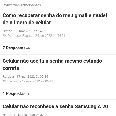
Conversas semelhantes
Como recuperar senha do meu gmail e mudei
de número de celular
Greice
-
16 mar 2021 às 14:32
DemissonFagner
-
24 jan 2023 às 14:01
7 Respostas
Celular não aceita a senha mesmo estando
correta
Rafaela
-
17 mar 2022 às 00:34
ninha25
-
17 mar 2022 às 06:33
1 Respostas
Celular não reconhece a senha Samsung A 20
Nilton
-
12 jun 2019 às 08:32