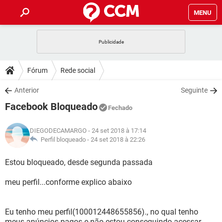
MENU
INÍCIO
JOGOS
WHATSAPP
DICAS
Fórum
Rede social
CELULAR
FACEBOOK
JOGOS
WHATSAPP
DOWNLOADS
Anterior
Seguinte
OUTLOOK
EXCEL
CELULAR
FACEBOOK
Facebook Bloqueado
INSTAGRAM
JOGOS
GMAIL
WHATSAPP
Fechado
FÓRUM
OUTLOOK
EXCEL
GUIA DE COMPRAS
CELULAR
FACEBOOK
DIEGODECAMARGO
- 24 set 2018 à 17:14
INSTAGRAM
JOGOS
GMAIL
WHATSAPP
GLOSSÁRIO
Perfil bloqueado -
24 set 2018 à 22:26
OUTLOOK
EXCEL
GUIA DE COMPRAS
CELULAR
FACEBOOK
INSTAGRAM
JOGOS
GMAIL
WHATSAPP
Estou bloqueado, desde segunda passada
OUTLOOK
EXCEL
GUIA DE COMPRAS
CELULAR
FACEBOOK
meu perfil...conforme explico abaixo
INSTAGRAM
GMAIL
OUTLOOK
EXCEL
GUIA DE COMPRAS
INSTAGRAM
GMAIL
Eu tenho meu perfil(100012448655856)., no qual tenho
meus anúncios pagos e não estou conseguindo acessar