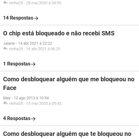
ninha25
-
28 mai 2020 à 04:05
14 Respostas
O chip está bloqueado e não recebi SMS
Jaiane
-
14 abr 2021 à 22:22
ninha25
-
16 abr 2021 à 06:25
1 Respostas
Como desbloquear alguém que me bloqueou no
Face
May
-
12 ago 2013 à 10:54
ninha25
-
15 mar 2020 à 05:42
4 Respostas
Como desbloquear alguém que te bloqueou no