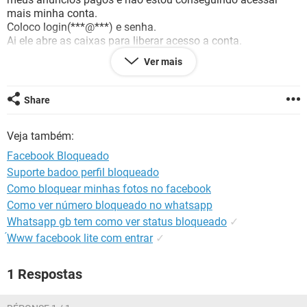
GUIA DE COMPRAS
mais minha conta.
Coloco login(***@***) e senha.
Ai ele abre as caixas para liberar acesso a conta.
- código por telefone....coloco o código e fica
Ver mais
rodando,rodando e não libera.
- últimos 4 comentãrios, mesma coisa., fica
rodando,rodando e não libera.
Share
- Fotos de amigos - coloco todos e no último,mesma
coisa...fica rodando,.
Veja também:
Aguardo retorno urgente., pois tenho anúncios pagos como
Facebook Bloqueado
disse. as pessoas estão entrando em contato e não tenho
Suporte badoo perfil bloqueado
acesso desde segunda feira.
Como bloquear minhas fotos no facebook
Diego de Camargo
Como ver número bloqueado no whatsapp
Whatsapp gb tem como ver status bloqueado
✓
́Www facebook lite com entrar
✓
1 Respostas