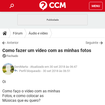
MENU
INÍCIO
JOGOS
WHATSAPP
DICAS
Fórum
Áudio e vídeo
CELULAR
FACEBOOK
JOGOS
WHATSAPP
DOWNLOADS
Anterior
Seguinte
OUTLOOK
EXCEL
CELULAR
FACEBOOK
Como fazer um vídeo com as minhas fotos
INSTAGRAM
JOGOS
GMAIL
WHATSAPP
FÓRUM
OUTLOOK
EXCEL
Fechado
GUIA DE COMPRAS
CELULAR
FACEBOOK
INSTAGRAM
JOGOS
GMAIL
WHATSAPP
GLOSSÁRIO
OUTLOOK
GeniMarta
- Atualizado em 30 set 2018 às 06:47
EXCEL
GUIA DE COMPRAS
CELULAR
FACEBOOK
Perfil bloqueado -
30 set 2018 às 06:51
INSTAGRAM
JOGOS
GMAIL
WHATSAPP
OUTLOOK
EXCEL
Oi
GUIA DE COMPRAS
CELULAR
FACEBOOK
INSTAGRAM
GMAIL
Como faço o vídeo com as minhas
OUTLOOK
EXCEL
GUIA DE COMPRAS
Fotos, e como colocar as
INSTAGRAM
GMAIL
Músicas que eu quero?