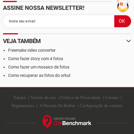
ASSINE NOSSA NEWSLETTER!
VEJA TAMBÉM
Freemake video converter
Como fazer story com 4 fotos
Como fazer um mosaico de fotos
Como recuperar as fotos do orkut
Equipe
Termos de uso
Política de Privacidade
Contato
Regulamento
A Revista Da Mulher
Configuração de cookies