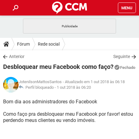
MENU
INÍCIO
JOGOS
WHATSAPP
DICAS
Fórum
Rede social
CELULAR
FACEBOOK
JOGOS
WHATSAPP
DOWNLOADS
Anterior
Seguinte
OUTLOOK
EXCEL
CELULAR
FACEBOOK
Desbloquear meu Facebook como faço?
INSTAGRAM
JOGOS
GMAIL
WHATSAPP
Fechado
FÓRUM
OUTLOOK
EXCEL
GUIA DE COMPRAS
CELULAR
FACEBOOK
JotenilsonMattosSantos
- Atualizado em 1 out 2018 às 06:18
INSTAGRAM
JOGOS
GMAIL
WHATSAPP
GLOSSÁRIO
Perfil bloqueado -
1 out 2018 às 06:20
OUTLOOK
EXCEL
GUIA DE COMPRAS
CELULAR
FACEBOOK
INSTAGRAM
JOGOS
GMAIL
WHATSAPP
Bom dia aos administradores do Facebook
OUTLOOK
EXCEL
GUIA DE COMPRAS
CELULAR
FACEBOOK
Como faço pra desbloquear meu Facebook por favor! estou
INSTAGRAM
GMAIL
perdendo meus clientes eu vendo imóveis.
OUTLOOK
EXCEL
GUIA DE COMPRAS
INSTAGRAM
GMAIL