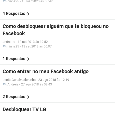
ninha25
-
15 mar 2020 às 05:42
4 Respostas
Como desbloquear alguém que te bloqueou no
Facebook
anônimo
-
12 set 2013 às 19:52
ninha25
-
13 set 2013 às 06:07
1 Respostas
Como entrar no meu Facebook antigo
LenitaGonalvesleninha
-
23 ago 2018 às 12:19
Andreia
-
27 ago 2018 às 08:43
2 Respostas
Desbloquear TV LG