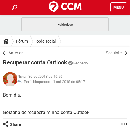
MENU
INÍCIO
JOGOS
WHATSAPP
DICAS
Fórum
Rede social
CELULAR
FACEBOOK
JOGOS
WHATSAPP
DOWNLOADS
Anterior
Seguinte
OUTLOOK
EXCEL
CELULAR
FACEBOOK
Recuperar conta Outlook
INSTAGRAM
JOGOS
GMAIL
WHATSAPP
Fechado
FÓRUM
OUTLOOK
EXCEL
GUIA DE COMPRAS
CELULAR
FACEBOOK
Nivia
- 30 set 2018 às 16:56
INSTAGRAM
JOGOS
GMAIL
WHATSAPP
GLOSSÁRIO
Perfil bloqueado -
1 out 2018 às 05:17
OUTLOOK
EXCEL
GUIA DE COMPRAS
CELULAR
FACEBOOK
INSTAGRAM
JOGOS
GMAIL
WHATSAPP
Bom dia,
OUTLOOK
EXCEL
GUIA DE COMPRAS
CELULAR
FACEBOOK
INSTAGRAM
GMAIL
Gostaria de recupera minha conta Outlook
OUTLOOK
EXCEL
GUIA DE COMPRAS
INSTAGRAM
GMAIL
Share