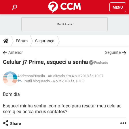
MENU
INÍCIO
JOGOS
WHATSAPP
DICAS
Fórum
Segurança
CELULAR
FACEBOOK
JOGOS
WHATSAPP
DOWNLOADS
Anterior
Seguinte
OUTLOOK
EXCEL
CELULAR
FACEBOOK
Celular j7 Prime, esqueci a senha
INSTAGRAM
JOGOS
GMAIL
WHATSAPP
Fechado
FÓRUM
OUTLOOK
EXCEL
GUIA DE COMPRAS
CELULAR
FACEBOOK
AndressaPriscila
- Atualizado em 4 out 2018 às 10:07
INSTAGRAM
JOGOS
GMAIL
WHATSAPP
GLOSSÁRIO
Perfil bloqueado -
4 out 2018 às 10:08
OUTLOOK
EXCEL
GUIA DE COMPRAS
CELULAR
FACEBOOK
INSTAGRAM
JOGOS
GMAIL
WHATSAPP
Bom dia
OUTLOOK
EXCEL
GUIA DE COMPRAS
CELULAR
FACEBOOK
Esqueci minha senha. como faço para resetar meu celular,
INSTAGRAM
GMAIL
sem q eu perca meus contatos?
OUTLOOK
EXCEL
GUIA DE COMPRAS
INSTAGRAM
GMAIL
Share