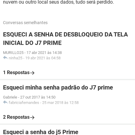
nuvem ou outro local seus dados, tudo será perdido.
Conversas semelhantes
ESQUECI A SENHA DE DESBLOQUEIO DA TELA
INICIAL DO J7 PRIME
MURILLO25
-
17 abr 2021 às 14:38
ninha25
-
19 abr 2021 às 04:58
1 Respostas
Esqueci minha senha padrão do J7 prime
Gabriele
-
27 out 2017 às 14:50
fabriciafernandes
-
25 mar 2018 às 12:58
2 Respostas
Esqueci a senha do j5 Prime