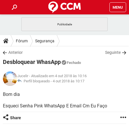
MENU
INÍCIO
JOGOS
WHATSAPP
DICAS
Fórum
Segurança
CELULAR
FACEBOOK
JOGOS
WHATSAPP
DOWNLOADS
Anterior
Seguinte
OUTLOOK
EXCEL
CELULAR
FACEBOOK
Desbloquear WhasApp
INSTAGRAM
JOGOS
GMAIL
WHATSAPP
Fechado
FÓRUM
OUTLOOK
EXCEL
GUIA DE COMPRAS
CELULAR
FACEBOOK
Jucelir
- Atualizado em 4 out 2018 às 10:16
INSTAGRAM
JOGOS
GMAIL
WHATSAPP
GLOSSÁRIO
Perfil bloqueado -
4 out 2018 às 10:17
OUTLOOK
EXCEL
GUIA DE COMPRAS
CELULAR
FACEBOOK
INSTAGRAM
JOGOS
GMAIL
WHATSAPP
Bom dia
OUTLOOK
EXCEL
GUIA DE COMPRAS
CELULAR
FACEBOOK
Esqueci Senha Pink WhatsApp E Email Cm Eu Faço
INSTAGRAM
GMAIL
OUTLOOK
EXCEL
GUIA DE COMPRAS
Share
INSTAGRAM
GMAIL