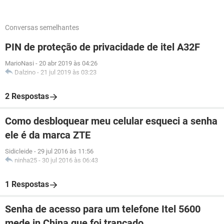
Conversas semelhantes
PIN de proteção de privacidade de itel A32F
MarioNasi
-
20 abr 2019 às 04:26
Dalzino
-
21 jul 2019 às 03:23
2 Respostas
Como desbloquear meu celular esqueci a senha
ele é da marca ZTE
Sidicleide
-
29 jul 2016 às 11:56
ninha25
-
30 jul 2016 às 06:43
1 Respostas
Senha de acesso para um telefone Itel 5600
mede in China que foi trancado