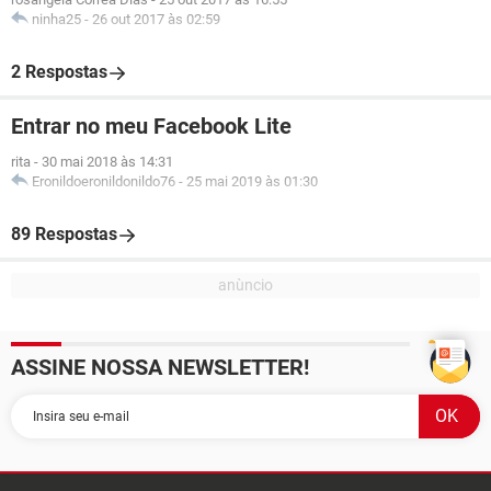
ninha25
-
26 out 2017 às 02:59
2 Respostas
Entrar no meu Facebook Lite
rita
-
30 mai 2018 às 14:31
Eronildoeronildonildo76
-
25 mai 2019 às 01:30
89 Respostas
ASSINE NOSSA NEWSLETTER!