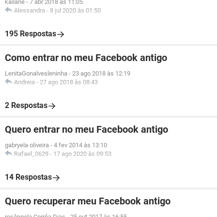
kailane
-
7 abr 2018 às 11:05
Alessandra
-
8 jul 2020 às 01:50
195 Respostas
Como entrar no meu Facebook antigo
LenitaGonalvesleninha
-
23 ago 2018 às 12:19
Andreia
-
27 ago 2018 às 08:43
2 Respostas
Quero entrar no meu Facebook antigo
gabryela oliveira
-
4 fev 2014 às 13:10
Rafael_0629
-
17 ago 2020 às 09:53
14 Respostas
Quero recuperar meu Facebook antigo
rosângela Corrêa Dias
-
25 out 2017 às 16:55