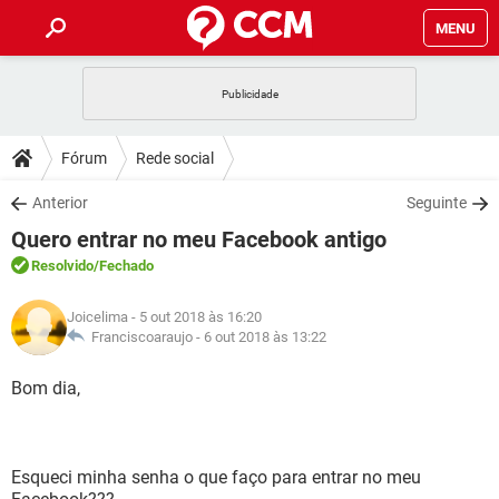
MENU
INÍCIO
JOGOS
WHATSAPP
DICAS
Fórum
Rede social
CELULAR
FACEBOOK
JOGOS
WHATSAPP
DOWNLOADS
Anterior
Seguinte
OUTLOOK
EXCEL
CELULAR
FACEBOOK
Quero entrar no meu Facebook antigo
INSTAGRAM
JOGOS
GMAIL
WHATSAPP
FÓRUM
OUTLOOK
EXCEL
Resolvido
/Fechado
GUIA DE COMPRAS
CELULAR
FACEBOOK
INSTAGRAM
JOGOS
GMAIL
WHATSAPP
GLOSSÁRIO
OUTLOOK
Joicelima
- 5 out 2018 às 16:20
EXCEL
GUIA DE COMPRAS
CELULAR
FACEBOOK
Franciscoaraujo -
6 out 2018 às 13:22
INSTAGRAM
JOGOS
GMAIL
WHATSAPP
OUTLOOK
EXCEL
Bom dia,
GUIA DE COMPRAS
CELULAR
FACEBOOK
INSTAGRAM
GMAIL
OUTLOOK
EXCEL
GUIA DE COMPRAS
INSTAGRAM
GMAIL
Esqueci minha senha o que faço para entrar no meu