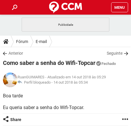
MENU
INÍCIO
JOGOS
WHATSAPP
DICAS
Fórum
E-mail
CELULAR
FACEBOOK
JOGOS
WHATSAPP
DOWNLOADS
Anterior
Seguinte
OUTLOOK
EXCEL
CELULAR
FACEBOOK
Como saber a senha do Wifi-Topcar
INSTAGRAM
JOGOS
GMAIL
WHATSAPP
Fechado
FÓRUM
OUTLOOK
EXCEL
GUIA DE COMPRAS
CELULAR
FACEBOOK
RuanGUIMARES
- Atualizado em 14 out 2018 às 05:29
INSTAGRAM
JOGOS
GMAIL
WHATSAPP
GLOSSÁRIO
Perfil bloqueado -
14 out 2018 às 05:34
OUTLOOK
EXCEL
GUIA DE COMPRAS
CELULAR
FACEBOOK
INSTAGRAM
JOGOS
GMAIL
WHATSAPP
Boa tarde
OUTLOOK
EXCEL
GUIA DE COMPRAS
CELULAR
FACEBOOK
Eu queria saber a senha do Wifi-Topcar.
INSTAGRAM
GMAIL
OUTLOOK
EXCEL
GUIA DE COMPRAS
Share
INSTAGRAM
GMAIL