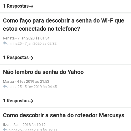
1 Respostas
Como faço para descobrir a senha do Wi-F que
estou conectado no telefone?
Renata
-
7 jan 2020 às 01:34
ninha25
-
7 jan 2020 às 02:32
1 Respostas
Não lembro da senha do Yahoo
Mariza
-
4 fev 2019 às 21:53
ninha25
-
5 fev 2019 às 04:45
1 Respostas
Como descobrir a senha do roteador Mercusys
Ilzza
-
8 set 2018 às 10:12
ninha25
-
9 set 2018 às 06:00