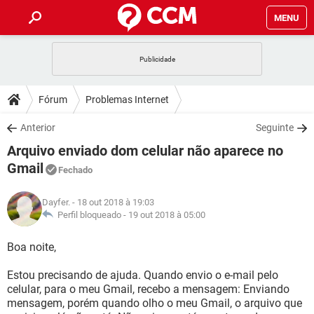
MENU
INÍCIO
JOGOS
WHATSAPP
DICAS
Fórum
Problemas Internet
CELULAR
FACEBOOK
JOGOS
WHATSAPP
DOWNLOADS
Anterior
Seguinte
OUTLOOK
EXCEL
CELULAR
FACEBOOK
Arquivo enviado dom celular não aparece no
INSTAGRAM
JOGOS
GMAIL
WHATSAPP
FÓRUM
OUTLOOK
EXCEL
Gmail
Fechado
GUIA DE COMPRAS
CELULAR
FACEBOOK
INSTAGRAM
JOGOS
GMAIL
WHATSAPP
GLOSSÁRIO
OUTLOOK
EXCEL
Dayfer.
- 18 out 2018 à 19:03
GUIA DE COMPRAS
CELULAR
FACEBOOK
Perfil bloqueado -
19 out 2018 à 05:00
INSTAGRAM
JOGOS
GMAIL
WHATSAPP
OUTLOOK
EXCEL
Boa noite,
GUIA DE COMPRAS
CELULAR
FACEBOOK
INSTAGRAM
GMAIL
OUTLOOK
EXCEL
Estou precisando de ajuda. Quando envio o e-mail pelo
GUIA DE COMPRAS
celular, para o meu Gmail, recebo a mensagem: Enviando
INSTAGRAM
GMAIL
mensagem, porém quando olho o meu Gmail, o arquivo que