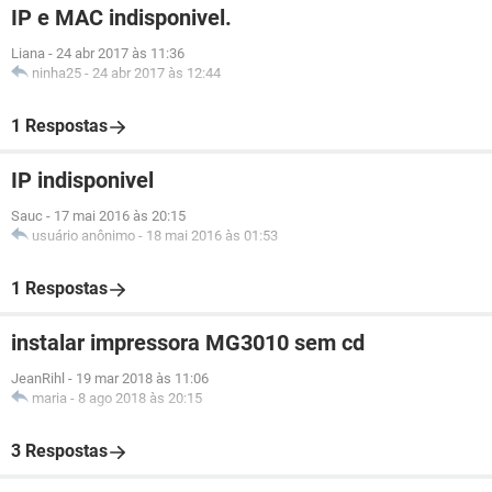
IP e MAC indisponivel.
Liana
-
24 abr 2017 às 11:36
ninha25
-
24 abr 2017 às 12:44
1 Respostas
IP indisponivel
Sauc
-
17 mai 2016 às 20:15
usuário anônimo
-
18 mai 2016 às 01:53
1 Respostas
instalar impressora MG3010 sem cd
JeanRihl
-
19 mar 2018 às 11:06
maria
-
8 ago 2018 às 20:15
3 Respostas