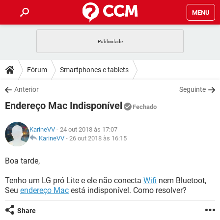
MENU
INÍCIO
JOGOS
WHATSAPP
DICAS
Fórum
Smartphones e tablets
CELULAR
FACEBOOK
JOGOS
WHATSAPP
DOWNLOADS
Anterior
Seguinte
OUTLOOK
EXCEL
CELULAR
FACEBOOK
Endereço Mac Indisponível
INSTAGRAM
JOGOS
GMAIL
WHATSAPP
Fechado
FÓRUM
OUTLOOK
EXCEL
GUIA DE COMPRAS
CELULAR
FACEBOOK
KarineVV
- 24 out 2018 às 17:07
INSTAGRAM
JOGOS
GMAIL
WHATSAPP
GLOSSÁRIO
KarineVV
-
26 out 2018 às 16:15
OUTLOOK
EXCEL
GUIA DE COMPRAS
CELULAR
FACEBOOK
INSTAGRAM
JOGOS
GMAIL
WHATSAPP
Boa tarde,
OUTLOOK
EXCEL
GUIA DE COMPRAS
CELULAR
FACEBOOK
Tenho um LG pró Lite e ele não conecta
Wifi
nem Bluetoot,
INSTAGRAM
GMAIL
Seu
endereço Mac
está indisponível. Como resolver?
OUTLOOK
EXCEL
GUIA DE COMPRAS
INSTAGRAM
GMAIL
Share