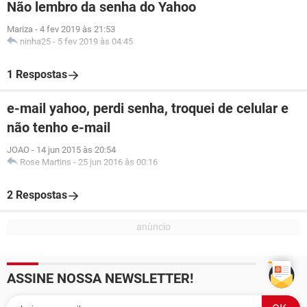
Não lembro da senha do Yahoo
Mariza
-
4 fev 2019 às 21:53
ninha25
-
5 fev 2019 às 04:45
1 Respostas
e-mail yahoo, perdi senha, troquei de celular e
não tenho e-mail
JOAO
-
14 jun 2015 às 20:54
Rose Martins
-
25 jun 2016 às 00:16
2 Respostas
ASSINE NOSSA NEWSLETTER!