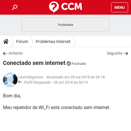
MENU
INÍCIO
JOGOS
WHATSAPP
DICAS
Fórum
Problemas Internet
CELULAR
FACEBOOK
JOGOS
WHATSAPP
DOWNLOADS
Anterior
Seguinte
OUTLOOK
EXCEL
CELULAR
FACEBOOK
Conectado sem internet
INSTAGRAM
JOGOS
GMAIL
WHATSAPP
Fechado
FÓRUM
OUTLOOK
EXCEL
GUIA DE COMPRAS
CELULAR
FACEBOOK
Laurindogomes
- Atualizado em 28 out 2018 às 06:18
INSTAGRAM
JOGOS
GMAIL
WHATSAPP
GLOSSÁRIO
Perfil bloqueado -
28 out 2018 às 06:19
OUTLOOK
EXCEL
GUIA DE COMPRAS
CELULAR
FACEBOOK
INSTAGRAM
JOGOS
GMAIL
WHATSAPP
Bom dia,
OUTLOOK
EXCEL
GUIA DE COMPRAS
CELULAR
FACEBOOK
Meu repetidor de Wi_Fi está conectado sem internet.
INSTAGRAM
GMAIL
OUTLOOK
EXCEL
GUIA DE COMPRAS
INSTAGRAM
GMAIL