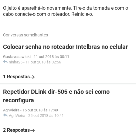
O jeito é aparelhá-lo novamente. Tire-o da tomada e com o
cabo conecte-o com o roteador. Reinicie-o.
Conversas semelhantes
Colocar senha no roteador Intelbras no celular
Gustavosawicki
-
11 out 2018 às 00:11
ninha25
-
11 out 2018 às 02:56
1 Respostas
Repetidor DLink dir-505 e não sei como
reconfigura
AgnVieira
-
15 out 2018 às 17:49
AgnVieira
-
25 out 2018 às 10:41
2 Respostas