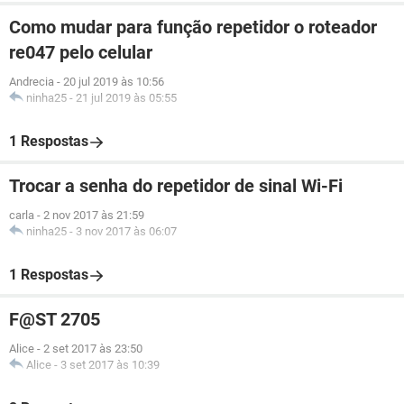
Como mudar para função repetidor o roteador
re047 pelo celular
Andrecia
-
20 jul 2019 às 10:56
ninha25
-
21 jul 2019 às 05:55
1 Respostas
Trocar a senha do repetidor de sinal Wi-Fi
carla
-
2 nov 2017 às 21:59
ninha25
-
3 nov 2017 às 06:07
1 Respostas
F@ST 2705
Alice
-
2 set 2017 às 23:50
Alice
-
3 set 2017 às 10:39